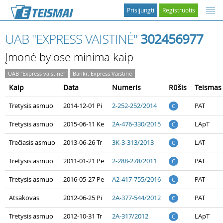
Prisijungti
Registruotis
UAB "EXPRESS VAISTINĖ"
302456977
Įmonė bylose minima kaip
UAB "Express vaistinė"
Bankr. Express Vaistinė
Kaip
Data
Numeris
Rūšis
Teismas
Tretysis asmuo
2014-12-01 Pi
2-252-252/2014
PAT
C
Tretysis asmuo
2015-06-11 Ke
2A-476-330/2015
LApT
C
Trečiasis asmuo
2013-06-26 Tr
3K-3-313/2013
LAT
C
Tretysis asmuo
2011-01-21 Pe
2-288-278/2011
PAT
C
Tretysis asmuo
2016-05-27 Pe
A2-417-755/2016
PAT
C
Atsakovas
2012-06-25 Pi
2A-377-544/2012
PAT
C
Tretysis asmuo
2012-10-31 Tr
2A-317/2012
LApT
C