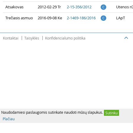
Atsakovas
2012-02-29 Tr
2-15-356/2012
Utenos r
C
Trečiasis asmuo
2016-09-08 Ke
2-1469-186/2016
LApT
C
Kontaktai
Taisyklės
Konfidencialumo politika
Naudodamiesi paslaugomis sutinkate naudoti mūsų slapukus.
Sutinku
Plačiau