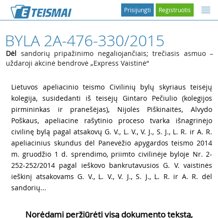
Prisijungti
Registruotis
BYLA 2A-476-330/2015
Dėl
sandorių pripažinimo negaliojančiais; trečiasis asmuo –
uždaroji akcinė bendrovė „Express Vaistinė“
1
Lietuvos apeliacinio teismo Civilinių bylų skyriaus teisėjų
kolegija, susidedanti iš teisėjų Gintaro Pečiulio (kolegijos
pirmininkas ir pranešėjas), Nijolės Piškinaitės, Alvydo
Poškaus, apeliacine rašytinio proceso tvarka išnagrinėjo
civilinę bylą pagal atsakovų G. V., L. V., V. J., S. J., L. R. ir A. R.
apeliacinius skundus dėl Panevėžio apygardos teismo 2014
m. gruodžio 1 d. sprendimo, priimto civilinėje byloje Nr. 2-
252-252/2014 pagal ieškovo bankrutavusios G. V. vaistinės
ieškinį atsakovams G. V., L. V., V. J., S. J., L. R. ir A. R. dėl
sandorių...
Norėdami peržiūrėti visą dokumento tekstą,