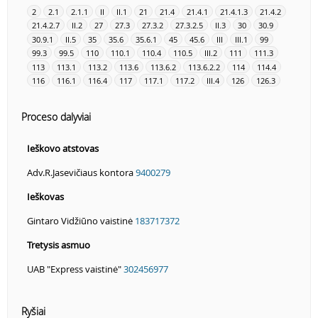
2
2.1
2.1.1
II
II.1
21
21.4
21.4.1
21.4.1.3
21.4.2
21.4.2.7
II.2
27
27.3
27.3.2
27.3.2.5
II.3
30
30.9
30.9.1
II.5
35
35.6
35.6.1
45
45.6
III
III.1
99
99.3
99.5
110
110.1
110.4
110.5
III.2
111
111.3
113
113.1
113.2
113.6
113.6.2
113.6.2.2
114
114.4
116
116.1
116.4
117
117.1
117.2
III.4
126
126.3
Proceso dalyviai
Ieškovo atstovas
Adv.R.Jasevičiaus kontora
9400279
Ieškovas
Gintaro Vidžiūno vaistinė
183717372
Tretysis asmuo
UAB "Express vaistinė"
302456977
Ryšiai