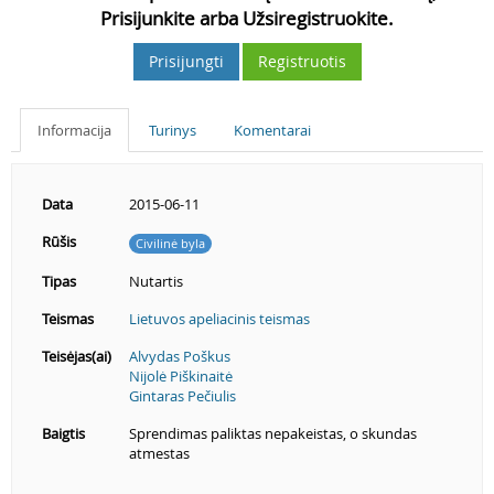
Prisijunkite arba Užsiregistruokite.
Prisijungti
Registruotis
Informacija
Turinys
Komentarai
Data
2015-06-11
Rūšis
Civilinė byla
Tipas
Nutartis
Teismas
Lietuvos apeliacinis teismas
Teisėjas(ai)
Alvydas Poškus
Nijolė Piškinaitė
Gintaras Pečiulis
Baigtis
Sprendimas paliktas nepakeistas, o skundas
atmestas