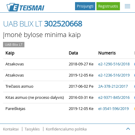
Prisijungti
Registruotis
UAB BLIX LT
302520668
Įmonė bylose minima kaip
UAB Blix LT
Kaip
Data
Numeris
Atsakovas
2018-09-27 Ke
e2-1290-516/2018
Atsakovas
2019-12-05 Ke
e2-1236-516/2019
Trečiasis asmuo
2017-06-02 Pe
2A-378-212/2017
Kitas asmuo (ne proceso dalyvis)
2016-03-31 Ke
e2-9371-845/2016
Pareiškėjas
2019-12-05 Ke
eI-3541-596/2019
Kontaktai
Taisyklės
Konfidencialumo politika