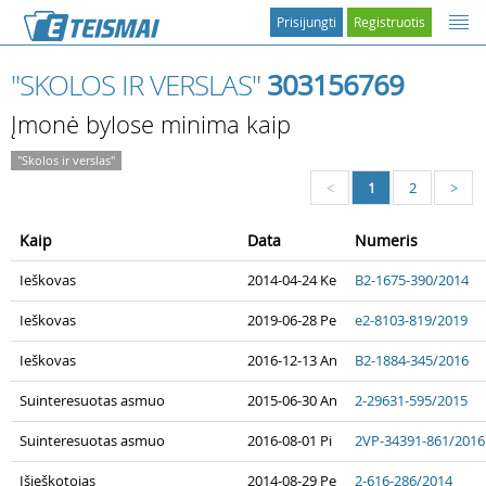
Prisijungti
Registruotis
"SKOLOS IR VERSLAS"
303156769
Įmonė bylose minima kaip
"Skolos ir verslas"
1
2
<
>
Kaip
Data
Numeris
Ieškovas
2014-04-24 Ke
B2-1675-390/2014
Ieškovas
2019-06-28 Pe
e2-8103-819/2019
Ieškovas
2016-12-13 An
B2-1884-345/2016
Suinteresuotas asmuo
2015-06-30 An
2-29631-595/2015
Suinteresuotas asmuo
2016-08-01 Pi
2VP-34391-861/2016
Išieškotojas
2014-08-29 Pe
2-616-286/2014