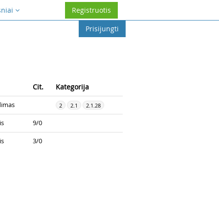
sniai
Registruotis
Prisijungti
Cit.
Kategorija
dimas
2
2.1
2.1.28
is
9/0
is
3/0