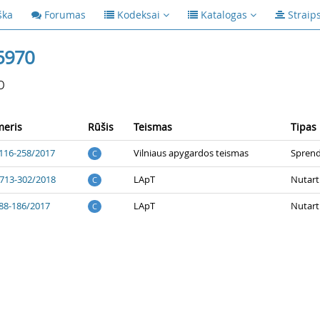
ška
Forumas
Kodeksai
Katalogas
Straip
5970
p
eris
Rūšis
Teismas
Tipas
116-258/2017
Vilniaus apygardos teismas
Spren
C
713-302/2018
LApT
Nutart
C
88-186/2017
LApT
Nutart
C