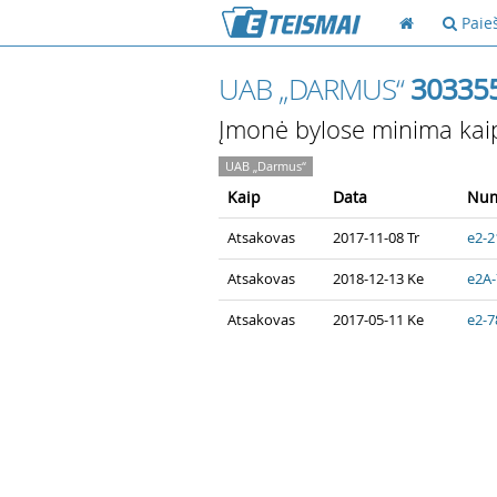
Paie
UAB „DARMUS“
30335
Įmonė bylose minima kai
UAB „Darmus“
Kaip
Data
Num
Atsakovas
2017-11-08 Tr
e2-2
Atsakovas
2018-12-13 Ke
e2A-
Atsakovas
2017-05-11 Ke
e2-7