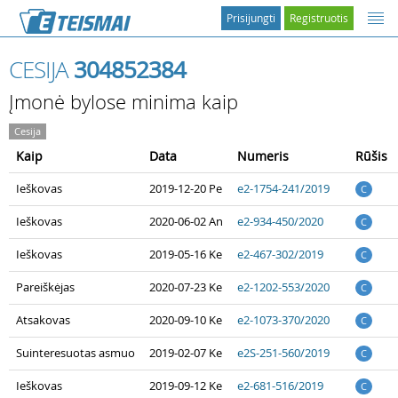
Prisijungti
Registruotis
CESIJA
304852384
Įmonė bylose minima kaip
Cesija
Kaip
Data
Numeris
Rūšis
Ieškovas
2019-12-20 Pe
e2-1754-241/2019
C
Ieškovas
2020-06-02 An
e2-934-450/2020
C
Ieškovas
2019-05-16 Ke
e2-467-302/2019
C
Pareiškėjas
2020-07-23 Ke
e2-1202-553/2020
C
Atsakovas
2020-09-10 Ke
e2-1073-370/2020
C
Suinteresuotas asmuo
2019-02-07 Ke
e2S-251-560/2019
C
Ieškovas
2019-09-12 Ke
e2-681-516/2019
C