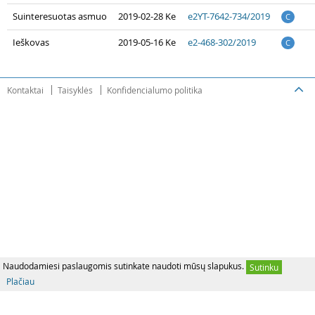
Suinteresuotas asmuo
2019-02-28 Ke
e2YT-7642-734/2019
C
Ieškovas
2019-05-16 Ke
e2-468-302/2019
C
Kontaktai
Taisyklės
Konfidencialumo politika
Naudodamiesi paslaugomis sutinkate naudoti mūsų slapukus.
Sutinku
Plačiau