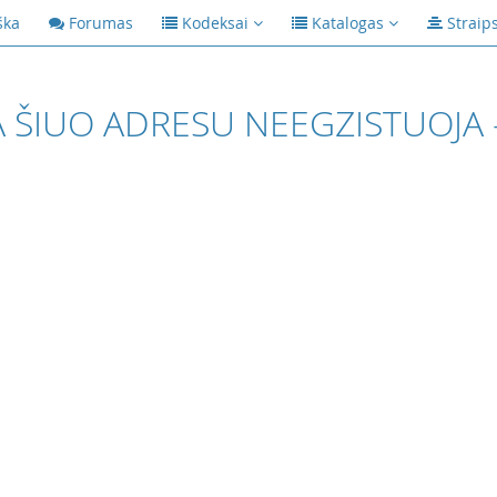
ška
Forumas
Kodeksai
Katalogas
Straip
 ŠIUO ADRESU NEEGZISTUOJA 