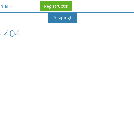
sniai
Registruotis
Prisijungti
- 404