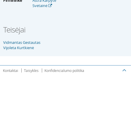
Pirmininkė
Astra Karpytė
Svetainė
Teisėjai
Vidmantas Gestautas
Vijoleta Kurtkienė
Kontaktai
Taisyklės
Konfidencialumo politika