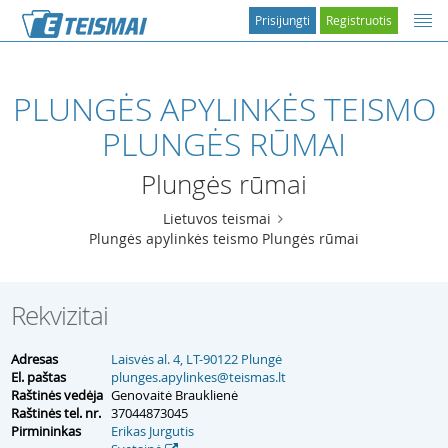
Prisijungti
Registruotis
PLUNGĖS APYLINKĖS TEISMO
PLUNGĖS RŪMAI
Plungės rūmai
Lietuvos teismai
Plungės apylinkės teismo Plungės rūmai
Rekvizitai
Adresas
Laisvės al. 4, LT-90122 Plungė
El. paštas
plunges.apylinkes@teismas.lt
Raštinės vedėja
Genovaitė Brauklienė
Raštinės tel. nr.
37044873045
Pirmininkas
Erikas Jurgutis