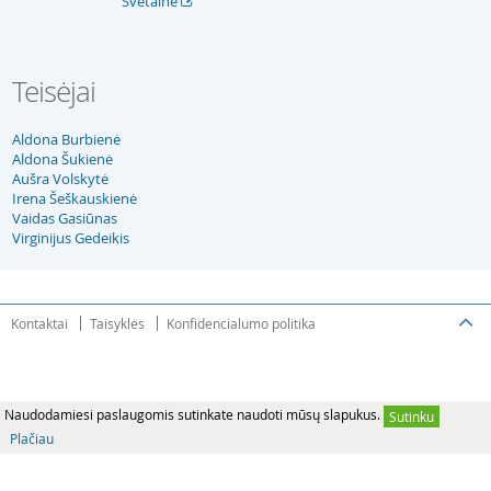
Svetainė
Teisėjai
Aldona Burbienė
Aldona Šukienė
Aušra Volskytė
Irena Šeškauskienė
Vaidas Gasiūnas
Virginijus Gedeikis
Kontaktai
Taisyklės
Konfidencialumo politika
Naudodamiesi paslaugomis sutinkate naudoti mūsų slapukus.
Sutinku
Plačiau