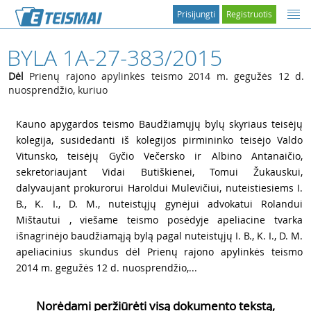
Prisijungti
Registruotis
BYLA 1A-27-383/2015
Dėl
Prienų rajono apylinkės teismo 2014 m. gegužės 12 d.
nuosprendžio, kuriuo
1
Kauno apygardos teismo Baudžiamųjų bylų skyriaus teisėjų
kolegija, susidedanti iš kolegijos pirmininko teisėjo Valdo
Vitunsko, teisėjų Gyčio Večersko ir Albino Antanaičio,
sekretoriaujant Vidai Butiškienei, Tomui Žukauskui,
dalyvaujant prokurorui Haroldui Mulevičiui, nuteistiesiems I.
B., K. I., D. M., nuteistųjų gynėjui advokatui Rolandui
Mištautui , viešame teismo posėdyje apeliacine tvarka
išnagrinėjo baudžiamąją bylą pagal nuteistųjų I. B., K. I., D. M.
apeliacinius skundus dėl Prienų rajono apylinkės teismo
2014 m. gegužės 12 d. nuosprendžio,...
Norėdami peržiūrėti visą dokumento tekstą,