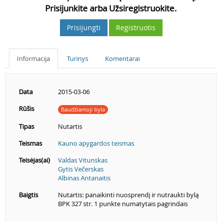
Prisijunkite arba Užsiregistruokite.
Prisijungti
Registruotis
Informacija
Turinys
Komentarai
Data
2015-03-06
Rūšis
Baudžiamoji byla
Tipas
Nutartis
Teismas
Kauno apygardos teismas
Teisėjas(ai)
Valdas Vitunskas
Gytis Večerskas
Albinas Antanaitis
Baigtis
Nutartis: panaikinti nuosprendį ir nutraukti bylą
BPK 327 str. 1 punkte numatytais pagrindais