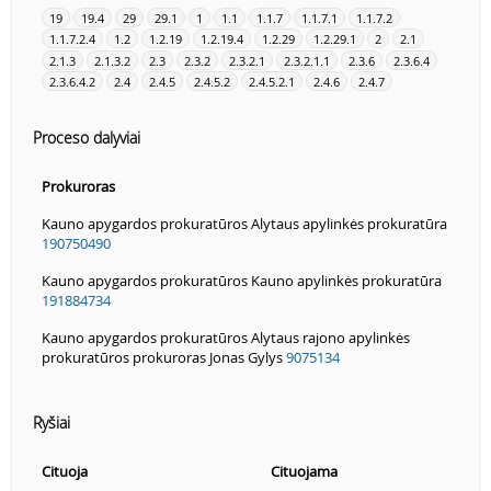
19
19.4
29
29.1
1
1.1
1.1.7
1.1.7.1
1.1.7.2
1.1.7.2.4
1.2
1.2.19
1.2.19.4
1.2.29
1.2.29.1
2
2.1
2.1.3
2.1.3.2
2.3
2.3.2
2.3.2.1
2.3.2.1.1
2.3.6
2.3.6.4
2.3.6.4.2
2.4
2.4.5
2.4.5.2
2.4.5.2.1
2.4.6
2.4.7
Proceso dalyviai
Prokuroras
Kauno apygardos prokuratūros Alytaus apylinkės prokuratūra
190750490
Kauno apygardos prokuratūros Kauno apylinkės prokuratūra
191884734
Kauno apygardos prokuratūros Alytaus rajono apylinkės
prokuratūros prokuroras Jonas Gylys
9075134
Ryšiai
Cituoja
Cituojama