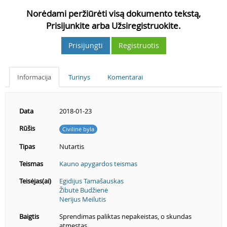
Norėdami peržiūrėti visą dokumento tekstą,
Prisijunkite arba Užsiregistruokite.
Prisijungti
Registruotis
Informacija
Turinys
Komentarai
Data
2018-01-23
Rūšis
Civilinė byla
Tipas
Nutartis
Teismas
Kauno apygardos teismas
Teisėjas(ai)
Egidijus Tamašauskas
Žibutė Budžienė
Nerijus Meilutis
Baigtis
Sprendimas paliktas nepakeistas, o skundas
atmestas