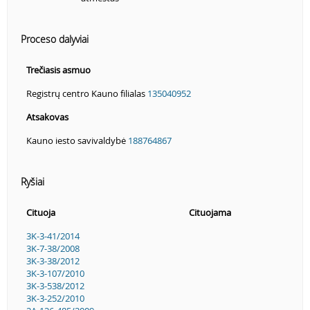
Proceso dalyviai
Trečiasis asmuo
Registrų centro Kauno filialas
135040952
Atsakovas
Kauno iesto savivaldybė
188764867
Ryšiai
Cituoja
Cituojama
3K-3-41/2014
3K-7-38/2008
3K-3-38/2012
3K-3-107/2010
3K-3-538/2012
3K-3-252/2010