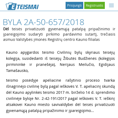
Prisijungti
Registruotis
BYLA 2A-50-657/2018
Dėl
teisės privatizuoti gyvenamąją patalpą pripažinimo ir
įpareigojimo sudaryti pirkimo pardavimo sutartį, trečiasis
asmuo Valstybės įmonės Registrų centro Kauno filialas
1
Kauno apygardos teismo Civilinių bylų skyriaus teisėjų
kolegija, susidedanti iš teisėjų Žibutės Budžienės (kolegijos
pirmininkė ir pranešėja), Nerijaus Meilučio, Egidijaus
Tamašausko,
2
teismo posėdyje apeliacine rašytinio proceso tvarka
išnagrinėjo civilinę bylą pagal ieškovės V. T. apeliacinį skundą
dėl Kauno apylinkės teismo 2017 m. birželio 14 d. sprendimo
civilinėje byloje Nr. 2-42-191/2017 pagal ieškovės V. T. ieškinį
atsakovei Kauno miesto savivaldybei dėl teisės privatizuoti
gyvenamąją patalpą pripažinimo ir įpareigojimo...