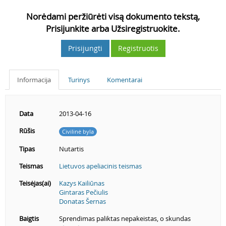
Norėdami peržiūrėti visą dokumento tekstą,
Prisijunkite arba Užsiregistruokite.
Prisijungti
Registruotis
Informacija
Turinys
Komentarai
Data
2013-04-16
Rūšis
Civilinė byla
Tipas
Nutartis
Teismas
Lietuvos apeliacinis teismas
Teisėjas(ai)
Kazys Kailiūnas
Gintaras Pečiulis
Donatas Šernas
Baigtis
Sprendimas paliktas nepakeistas, o skundas