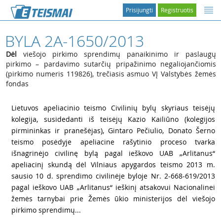
Prisijungti
Registruotis
BYLA 2A-1650/2013
Dėl
viešojo pirkimo sprendimų panaikinimo ir paslaugų
pirkimo – pardavimo sutarčių pripažinimo negaliojančiomis
(pirkimo numeris 119826), trečiasis asmuo VĮ Valstybės žemės
fondas
1
Lietuvos apeliacinio teismo Civilinių bylų skyriaus teisėjų
kolegija, susidedanti iš teisėjų Kazio Kailiūno (kolegijos
pirmininkas ir pranešėjas), Gintaro Pečiulio, Donato Šerno
teismo posėdyje apeliacine rašytinio proceso tvarka
išnagrinėjo civilinę bylą pagal ieškovo UAB „Arlitanus“
apeliacinį skundą dėl Vilniaus apygardos teismo 2013 m.
sausio 10 d. sprendimo civilinėje byloje Nr. 2-668-619/2013
pagal ieškovo UAB „Arlitanus“ ieškinį atsakovui Nacionalinei
žemės tarnybai prie Žemės ūkio ministerijos dėl viešojo
pirkimo sprendimų...