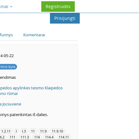
sniai
Registruotis
Prisijungti
Turinys
Komentarai
4-05-22
vilinė byla
rendimas
ipėdos apylinkės teismo Klaipėdos
ono rūmai
a Jociuvienė
kinys patenkintas iš dalies.
1.2.11
I
I.3
11
11.9
11.9.10
II.2
111
111.3
114
114.4
114.11