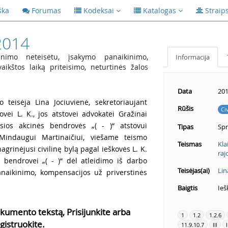
ška
Forumas
Kodeksai
Katalogas
Straip
2014
imo neteisėtu, įsakymo panaikinimo,
Informacija
ikštos laiką priteisimo, neturtinės žalos
Data
201
 teisėja Lina Jociuvienė, sekretoriaujant
Rūšis
Ci
ovei L. K., jos atstovei advokatei Gražinai
sios akcinės bendrovės „( - )“ atstovui
Tipas
Sp
 Mindaugui Martinaičiui, viešame teismo
Teismas
Kla
grinėjusi civilinę bylą pagal ieškovės L. K.
raj
i bendrovei „( - )“ dėl atleidimo iš darbo
Teisėjas(ai)
Lin
anaikinimo, kompensacijos už priverstinės
Baigtis
Ieš
kumento tekstą, Prisijunkite arba
1
1.2
1.2.6
gistruokite.
11.9.10.7
III
I