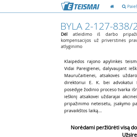
Paie
BYLA 2-127-838/
Dėl
atleidimo iš darbo pripažin
kompensacijos už priverstinės prava
atlyginimo
1
Klaipėdos rajono apylinkės teismo
Vidai Pareigienei, dalyvaujant iešk
Mauručaitienei, atsakovės uždaro
direktoriui E. K. bei advokatui
posėdyje žodinio proceso tvarka išna
ieškinį atsakovei uždarajai akcine
pripažinimo neteisėtu, įsakymo p
pravaikštos laiką...
Norėdami peržiūrėti visą do
Užsire