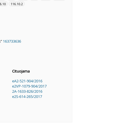
6.10
116.10.2
s"
163733636
Cituojama
eA2-521-904/2016
e2VP-1079-904/2017
2A-1633-826/2016
e2S-614-265/2017