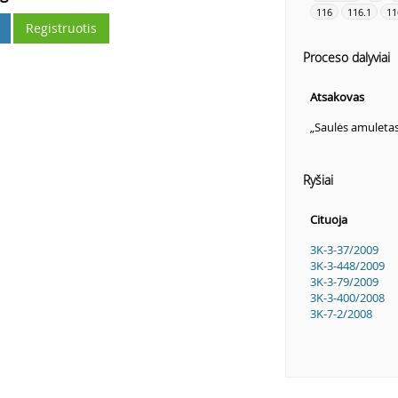
116
116.1
11
Registruotis
Proceso dalyviai
Atsakovas
„Saulės amuleta
Ryšiai
Cituoja
3K-3-37/2009
3K-3-448/2009
3K-3-79/2009
3K-3-400/2008
3K-7-2/2008