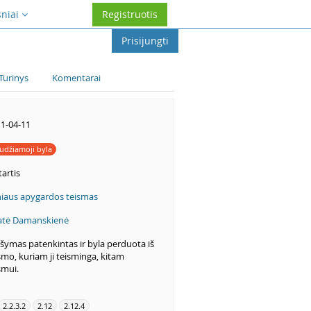
sniai
Registruotis
Prisijungti
Turinys
Komentarai
1-04-11
udžiamoji byla
artis
niaus apygardos teismas
atė Damanskienė
šymas patenkintas ir byla perduota iš
smo, kuriam ji teisminga, kitam
smui.
2.2.3.2
2.12
2.12.4