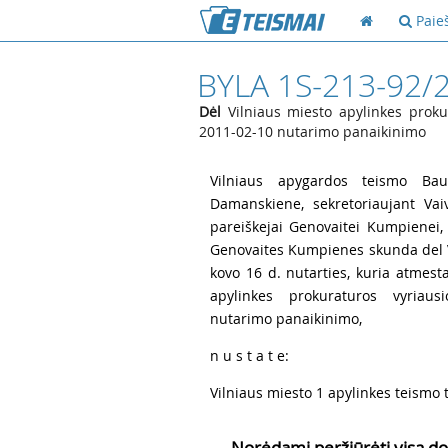
Paie
BYLA 1S-213-92/
Dėl
Vilniaus miesto apylinkes proku
2011-02-10 nutarimo panaikinimo
1
Vilniaus apygardos teismo Bau
Damanskiene, sekretoriaujant Vaiv
pareiškejai Genovaitei Kumpienei,
Genovaites Kumpienes skunda del V
kovo 16 d. nutarties, kuria atmest
apylinkes prokuraturos vyriaus
nutarimo panaikinimo,
2
n u s t a t e:
3
Vilniaus miesto 1 apylinkes teismo 
Norėdami peržiūrėti visą do