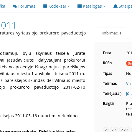
ška
Forumas
Kodeksai
Katalogas
Straip
2011
raturos vyriausiojo prokuroro pavaduotojo
Informacija
Data
201
džiamuju bylu skyriaus teiseja Jurate
ai Jasudaviciutei, dalyvaujant prokurorui
Rūšis
Ba
 teismo posedyje išnagrinejusi pareiškejos
ilniaus miesto 1 apylinkes teismo 2011 m.
Tipas
Nut
as pareiškejos skundas del Vilniaus miesto
Teismas
Vil
iojo prokuroro pavaduotojo 2011-02-10
Teisėjas(ai)
Jūr
Baigtis
Pra
tei
tei
teisejas 2011-03-16 nutartimi netenkino...
2
2.2
2.2.3
kumento tekstą, Prisijunkite arba