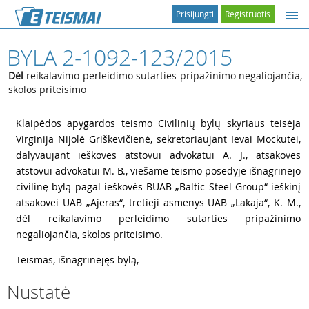
Prisijungti
Registruotis
BYLA 2-1092-123/2015
Dėl
reikalavimo perleidimo sutarties pripažinimo negaliojančia,
skolos priteisimo
1
Klaipėdos apygardos teismo Civilinių bylų skyriaus teisėja
Virginija Nijolė Griškevičienė, sekretoriaujant Ievai Mockutei,
dalyvaujant ieškovės atstovui advokatui A. J., atsakovės
atstovui advokatui M. B., viešame teismo posėdyje išnagrinėjo
civilinę bylą pagal ieškovės BUAB „Baltic Steel Group“ ieškinį
atsakovei UAB „Ajeras“, tretieji asmenys UAB „Lakaja“, K. M.,
dėl reikalavimo perleidimo sutarties pripažinimo
negaliojančia, skolos priteisimo.
2
Teismas, išnagrinėjęs bylą,
Nustatė