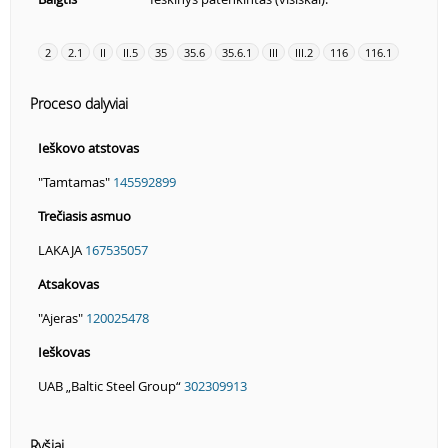
2
2.1
II
II.5
35
35.6
35.6.1
III
III.2
116
116.1
Proceso dalyviai
Ieškovo atstovas
"Tamtamas"
145592899
Trečiasis asmuo
LAKAJA
167535057
Atsakovas
"Ajeras"
120025478
Ieškovas
UAB „Baltic Steel Group“
302309913
Ryšiai