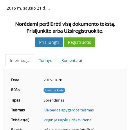
3
2015 m. sausio 21 d....
Norėdami peržiūrėti visą dokumento tekstą,
Prisijunkite arba Užsiregistruokite.
Prisijungti
Registruotis
Informacija
Turinys
Komentarai
Data
2015-10-26
Rūšis
Civilinė byla
Tipas
Sprendimas
Teismas
Klaipėdos apygardos teismas
Teisėjas(ai)
Virginija Nijolė Griškevičienė
Baigtis
Ieškinys patenkintas (visiškai).