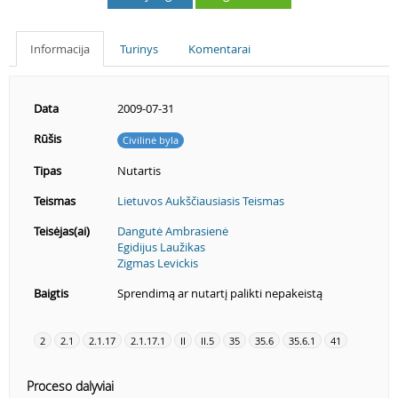
Informacija
Turinys
Komentarai
Data
2009-07-31
Rūšis
Civilinė byla
Tipas
Nutartis
Teismas
Lietuvos Aukščiausiasis Teismas
Teisėjas(ai)
Dangutė Ambrasienė
Egidijus Laužikas
Zigmas Levickis
Baigtis
Sprendimą ar nutartį palikti nepakeistą
2
2.1
2.1.17
2.1.17.1
II
II.5
35
35.6
35.6.1
41
Proceso dalyviai