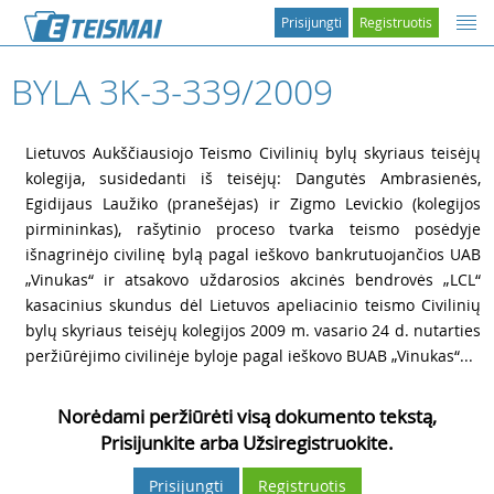
Prisijungti
Registruotis
BYLA 3K-3-339/2009
1
Lietuvos Aukščiausiojo Teismo Civilinių bylų skyriaus teisėjų
kolegija, susidedanti iš teisėjų: Dangutės Ambrasienės,
Egidijaus Laužiko (pranešėjas) ir Zigmo Levickio (kolegijos
pirmininkas), rašytinio proceso tvarka teismo posėdyje
išnagrinėjo civilinę bylą pagal ieškovo bankrutuojančios UAB
„Vinukas“ ir atsakovo uždarosios akcinės bendrovės „LCL“
kasacinius skundus dėl Lietuvos apeliacinio teismo Civilinių
bylų skyriaus teisėjų kolegijos 2009 m. vasario 24 d. nutarties
peržiūrėjimo civilinėje byloje pagal ieškovo BUAB „Vinukas“...
Norėdami peržiūrėti visą dokumento tekstą,
Prisijunkite arba Užsiregistruokite.
Prisijungti
Registruotis