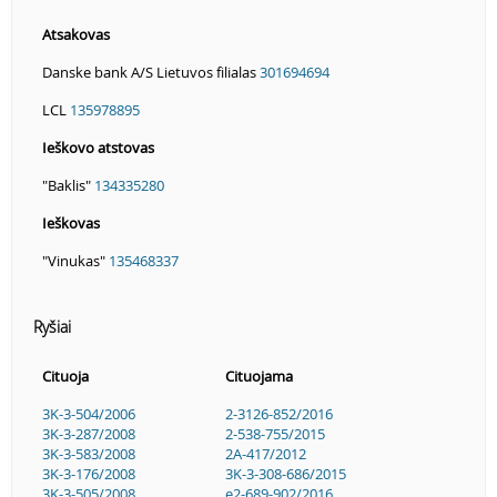
Atsakovas
Danske bank A/S Lietuvos filialas
301694694
LCL
135978895
Ieškovo atstovas
"Baklis"
134335280
Ieškovas
"Vinukas"
135468337
Ryšiai
Cituoja
Cituojama
3K-3-504/2006
2-3126-852/2016
3K-3-287/2008
2-538-755/2015
3K-3-583/2008
2A-417/2012
3K-3-176/2008
3K-3-308-686/2015
3K-3-505/2008
e2-689-902/2016