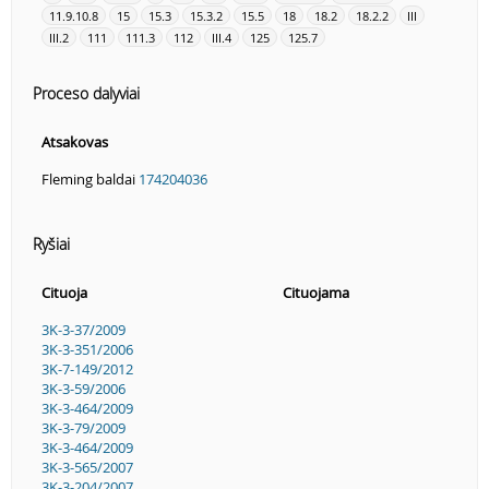
11.9.10.8
15
15.3
15.3.2
15.5
18
18.2
18.2.2
III
III.2
111
111.3
112
III.4
125
125.7
Proceso dalyviai
Atsakovas
Fleming baldai
174204036
Ryšiai
Cituoja
Cituojama
3K-3-37/2009
3K-3-351/2006
3K-7-149/2012
3K-3-59/2006
3K-3-464/2009
3K-3-79/2009
3K-3-464/2009
3K-3-565/2007
3K-3-204/2007