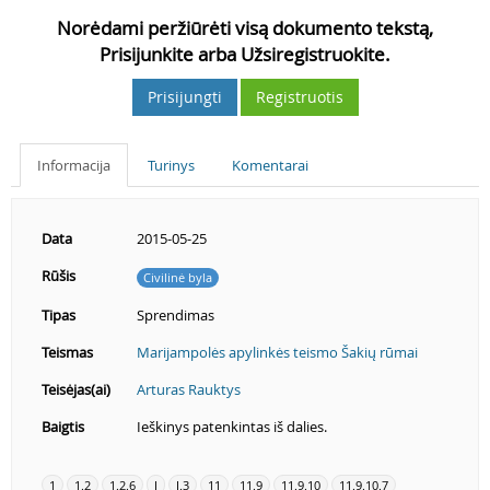
Norėdami peržiūrėti visą dokumento tekstą,
Prisijunkite arba Užsiregistruokite.
Prisijungti
Registruotis
Informacija
Turinys
Komentarai
Data
2015-05-25
Rūšis
Civilinė byla
Tipas
Sprendimas
Teismas
Marijampolės apylinkės teismo Šakių rūmai
Teisėjas(ai)
Arturas Rauktys
Baigtis
Ieškinys patenkintas iš dalies.
1
1.2
1.2.6
I
I.3
11
11.9
11.9.10
11.9.10.7