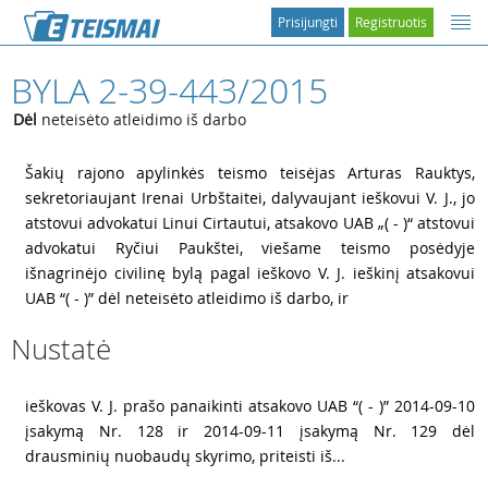
Prisijungti
Registruotis
BYLA 2-39-443/2015
Dėl
neteisėto atleidimo iš darbo
1
Šakių rajono apylinkės teismo teisėjas Arturas Rauktys,
sekretoriaujant Irenai Urbštaitei, dalyvaujant ieškovui V. J., jo
atstovui advokatui Linui Cirtautui, atsakovo UAB „( - )“ atstovui
advokatui Ryčiui Paukštei, viešame teismo posėdyje
išnagrinėjo civilinę bylą pagal ieškovo V. J. ieškinį atsakovui
UAB “( - )” dėl neteisėto atleidimo iš darbo, ir
Nustatė
2
ieškovas V. J. prašo panaikinti atsakovo UAB “( - )” 2014-09-10
įsakymą Nr. 128 ir 2014-09-11 įsakymą Nr. 129 dėl
drausminių nuobaudų skyrimo, priteisti iš...