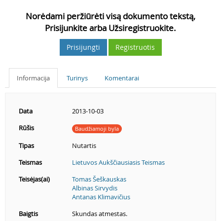
Norėdami peržiūrėti visą dokumento tekstą,
Prisijunkite arba Užsiregistruokite.
Prisijungti
Registruotis
Informacija
Turinys
Komentarai
Data
2013-10-03
Rūšis
Baudžiamoji byla
Tipas
Nutartis
Teismas
Lietuvos Aukščiausiasis Teismas
Teisėjas(ai)
Tomas Šeškauskas
Albinas Sirvydis
Antanas Klimavičius
Baigtis
Skundas atmestas.