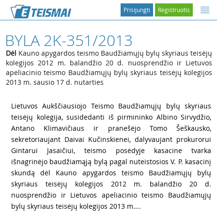
Prisijungti
Registruotis
BYLA 2K-351/2013
Dėl
Kauno apygardos teismo Baudžiamųjų bylų skyriaus teisėjų
kolegijos 2012 m. balandžio 20 d. nuosprendžio ir Lietuvos
apeliacinio teismo Baudžiamųjų bylų skyriaus teisėjų kolegijos
2013 m. sausio 17 d. nutarties
1
Lietuvos Aukščiausiojo Teismo Baudžiamųjų bylų skyriaus
teisėjų kolegija, susidedanti iš pirmininko Albino Sirvydžio,
Antano Klimavičiaus ir pranešėjo Tomo Šeškausko,
sekretoriaujant Daivai Kučinskienei, dalyvaujant prokurorui
Gintarui Jasaičiui, teismo posėdyje kasacine tvarka
išnagrinėjo baudžiamąją bylą pagal nuteistosios V. P. kasacinį
skundą dėl Kauno apygardos teismo Baudžiamųjų bylų
skyriaus teisėjų kolegijos 2012 m. balandžio 20 d.
nuosprendžio ir Lietuvos apeliacinio teismo Baudžiamųjų
bylų skyriaus teisėjų kolegijos 2013 m....