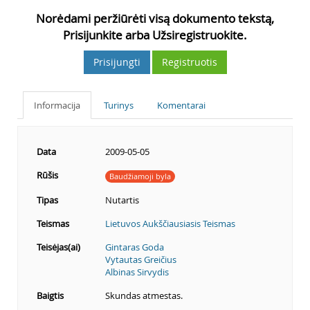
Norėdami peržiūrėti visą dokumento tekstą,
Prisijunkite arba Užsiregistruokite.
Prisijungti
Registruotis
Informacija
Turinys
Komentarai
Data
2009-05-05
Rūšis
Baudžiamoji byla
Tipas
Nutartis
Teismas
Lietuvos Aukščiausiasis Teismas
Teisėjas(ai)
Gintaras Goda
Vytautas Greičius
Albinas Sirvydis
Baigtis
Skundas atmestas.