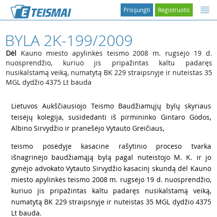
Prisijungti
Registruotis
BYLA 2K-199/2009
Dėl
Kauno miesto apylinkės teismo 2008 m. rugsėjo 19 d.
nuosprendžio, kuriuo jis pripažintas kaltu padaręs
nusikalstamą veiką, numatytą BK 229 straipsnyje ir nuteistas 35
MGL dydžio 4375 Lt bauda
1
Lietuvos Aukščiausiojo Teismo Baudžiamųjų bylų skyriaus
teisėjų kolegija, susidedanti iš pirmininko Gintaro Godos,
Albino Sirvydžio ir pranešėjo Vytauto Greičiaus,
2
teismo posėdyje kasacine rašytinio proceso tvarka
išnagrinėjo baudžiamąją bylą pagal nuteistojo M. K. ir jo
gynėjo advokato Vytauto Sirvydžio kasacinį skundą dėl Kauno
miesto apylinkės teismo 2008 m. rugsėjo 19 d. nuosprendžio,
kuriuo jis pripažintas kaltu padaręs nusikalstamą veiką,
numatytą BK 229 straipsnyje ir nuteistas 35 MGL dydžio 4375
Lt bauda.