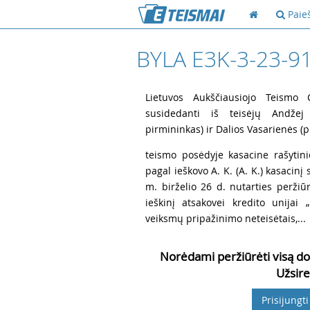
Paie
BYLA E3K-3-23-9
1
Lietuvos Aukščiausiojo Teismo Ci
susidedanti iš teisėjų Andžej 
pirmininkas) ir Dalios Vasarienės (p
2
teismo posėdyje kasacine rašytini
pagal ieškovo A. K. (A. K.) kasacin
m. birželio 26 d. nutarties peržiūr
ieškinį atsakovei kredito unijai
veiksmų pripažinimo neteisėtais,...
Norėdami peržiūrėti visą do
Užsire
Prisijungti