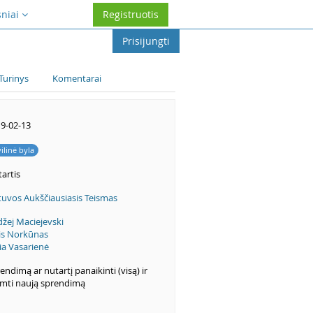
sniai
Registruotis
Prisijungti
Turinys
Komentarai
9-02-13
vilinė byla
artis
tuvos Aukščiausiasis Teismas
žej Maciejevski
is Norkūnas
ia Vasarienė
endimą ar nutartį panaikinti (visą) ir
imti naują sprendimą