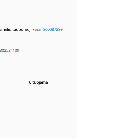
Mėmelio taupomoji kasa"
300087289
302534109
Cituojama