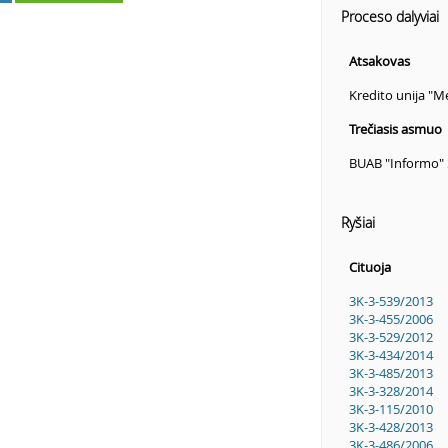
Proceso dalyviai
Atsakovas
Kredito unija "
Trečiasis asmuo
BUAB "Informo"
Ryšiai
Cituoja
3K-3-539/2013
3K-3-455/2006
3K-3-529/2012
3K-3-434/2014
3K-3-485/2013
3K-3-328/2014
3K-3-115/2010
3K-3-428/2013
3K-3-486/2006