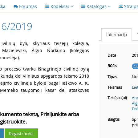
ška
Forumas
Kodeksai
Katalogas
Straip
16/2019
Informacija
vilinių bylų skyriaus teisėjų kolegija,
Maciejevski, Algio Norkūno (kolegijos
Data
201
ranešėja),
Rūšis
Ci
o proceso tvarka išnagrinėjo civilinę bylą
į skundą dėl Vilniaus apygardos teismo 2018
Tipas
Nut
ėjimo civilinėje byloje pagal ieškovo A. K.
Teismas
Lie
 „Mėmelio taupomoji kasa“ dėl atsakovės
Teisėjas(ai)
And
Alg
Dal
kumento tekstą, Prisijunkite arba
Baigtis
Spr
gistruokite.
pri
Registruotis