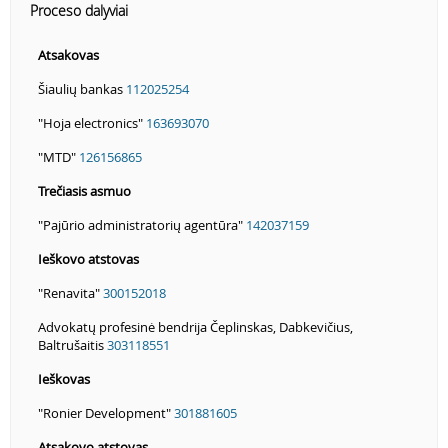
Proceso dalyviai
Atsakovas
Šiaulių bankas
112025254
"Hoja electronics"
163693070
"MTD"
126156865
Trečiasis asmuo
"Pajūrio administratorių agentūra"
142037159
Ieškovo atstovas
"Renavita"
300152018
Advokatų profesinė bendrija Čeplinskas, Dabkevičius,
Baltrušaitis
303118551
Ieškovas
"Ronier Development"
301881605
Atsakovo atstovas