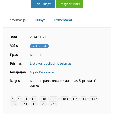
Prisijungti
Registruotis
Informacija
Turinys
Komentarai
Data
2014-11-27
Rūšis
Civilinė byla
Tipas
Nutartis
Teismas
Lietuvos apeliacinis teismas
Teisėjas(ai)
Nijolė Piškinaitė
Baigtis
Nutartis panaikinta ir klausimas išspręstas iš
esmės.
2
2.3
III
III.1
110
110.1
110.4
III.2
113
113.2
117
117.1
III.3
122
122.4