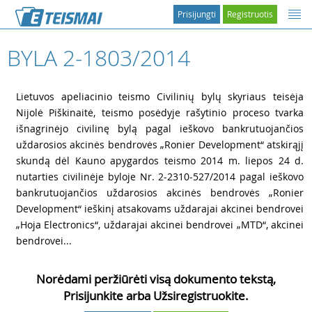
Prisijungti
Registruotis
BYLA 2-1803/2014
1
Lietuvos apeliacinio teismo Civilinių bylų skyriaus teisėja
Nijolė Piškinaitė, teismo posėdyje rašytinio proceso tvarka
išnagrinėjo civilinę bylą pagal ieškovo bankrutuojančios
uždarosios akcinės bendrovės „Ronier Development“ atskirąjį
skundą dėl Kauno apygardos teismo 2014 m. liepos 24 d.
nutarties civilinėje byloje Nr. 2-2310-527/2014 pagal ieškovo
bankrutuojančios uždarosios akcinės bendrovės „Ronier
Development“ ieškinį atsakovams uždarajai akcinei bendrovei
„Hoja Electronics“, uždarajai akcinei bendrovei „MTD“, akcinei
bendrovei...
Norėdami peržiūrėti visą dokumento tekstą,
Prisijunkite arba Užsiregistruokite.