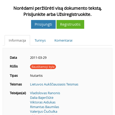
Norėdami peržiūrėti visą dokumento tekstą,
Prisijunkite arba Užsiregistruokite.
Prisijungti
Registruotis
Informacija
Turinys
Komentarai
Data
2011-03-29
Rūšis
Baudžiamoji byla
Tipas
Nutartis
Teismas
Lietuvos Aukščiausiasis Teismas
Teisėjas(ai)
Vladislovas Ranonis
Dalia Bajerčiūtė
Viktoras Aidukas
Rimantas Baumilas
Valerijus Čiučiulka