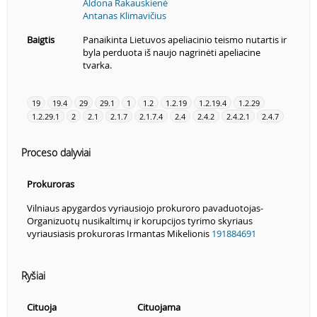
Aldona Rakauskienė
Antanas Klimavičius
Baigtis
Panaikinta Lietuvos apeliacinio teismo nutartis ir
byla perduota iš naujo nagrinėti apeliacine
tvarka.
19
19.4
29
29.1
1
1.2
1.2.19
1.2.19.4
1.2.29
1.2.29.1
2
2.1
2.1.7
2.1.7.4
2.4
2.4.2
2.4.2.1
2.4.7
Proceso dalyviai
Prokuroras
Vilniaus apygardos vyriausiojo prokuroro pavaduotojas-
Organizuotų nusikaltimų ir korupcijos tyrimo skyriaus
vyriausiasis prokuroras Irmantas Mikelionis
191884691
Ryšiai
Cituoja
Cituojama