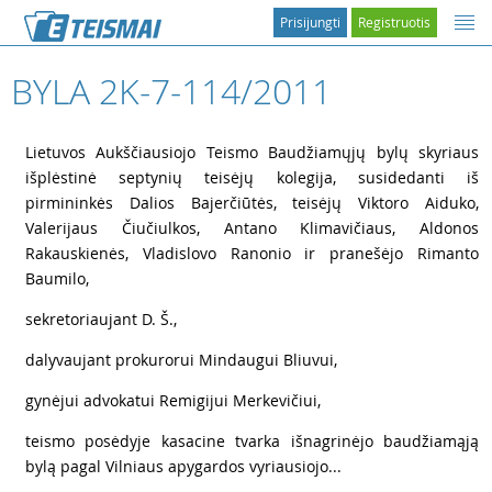
Prisijungti
Registruotis
BYLA 2K-7-114/2011
1
Lietuvos Aukščiausiojo Teismo Baudžiamųjų bylų skyriaus
išplėstinė septynių teisėjų kolegija, susidedanti iš
pirmininkės Dalios Bajerčiūtės, teisėjų Viktoro Aiduko,
Valerijaus Čiučiulkos, Antano Klimavičiaus, Aldonos
Rakauskienės, Vladislovo Ranonio ir pranešėjo Rimanto
Baumilo,
2
sekretoriaujant D. Š.,
3
dalyvaujant prokurorui Mindaugui Bliuvui,
4
gynėjui advokatui Remigijui Merkevičiui,
5
teismo posėdyje kasacine tvarka išnagrinėjo baudžiamąją
bylą pagal Vilniaus apygardos vyriausiojo...