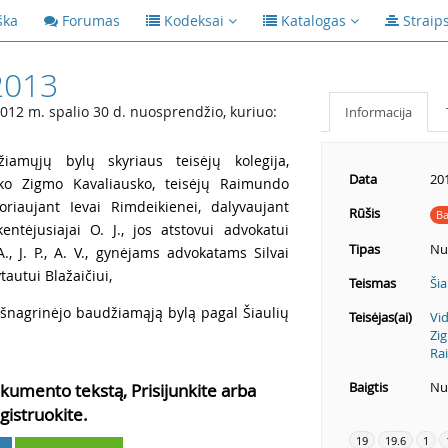
ška
Forumas
Kodeksai
Katalogas
Straip
2013
012 m. spalio 30 d. nuosprendžio, kuriuo:
Informacija
iamųjų bylų skyriaus teisėjų kolegija,
Data
20
nko Zigmo Kavaliausko, teisėjų Raimundo
oriaujant Ievai Rimdeikienei, dalyvaujant
Rūšis
Ba
entėjusiajai O. J., jos atstovui advokatui
Tipas
Nu
., J. P., A. V., gynėjams advokatams Silvai
tautui Blažaičiui,
Teismas
Ši
išnagrinėjo baudžiamąją bylą pagal Šiaulių
Teisėjas(ai)
Vi
Zi
Ra
Baigtis
Nut
kumento tekstą, Prisijunkite arba
gistruokite.
19
19.6
1