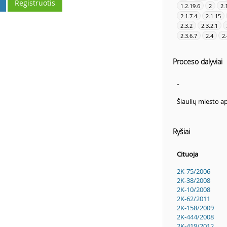
Registruotis
1.2.19.6
2
2.
2.1.7.4
2.1.15
2.3.2
2.3.2.1
2.3.6.7
2.4
2.
Proceso dalyviai
-
Šiaulių miesto a
Ryšiai
Cituoja
2K-75/2006
2K-38/2008
2K-10/2008
2K-62/2011
2K-158/2009
2K-444/2008
2K-419/2012