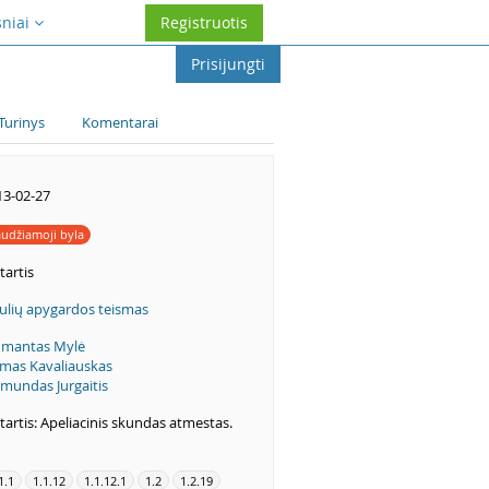
sniai
Registruotis
Prisijungti
Turinys
Komentarai
13-02-27
udžiamoji byla
tartis
aulių apygardos teismas
dmantas Mylė
gmas Kavaliauskas
imundas Jurgaitis
artis: Apeliacinis skundas atmestas.
1.1
1.1.12
1.1.12.1
1.2
1.2.19