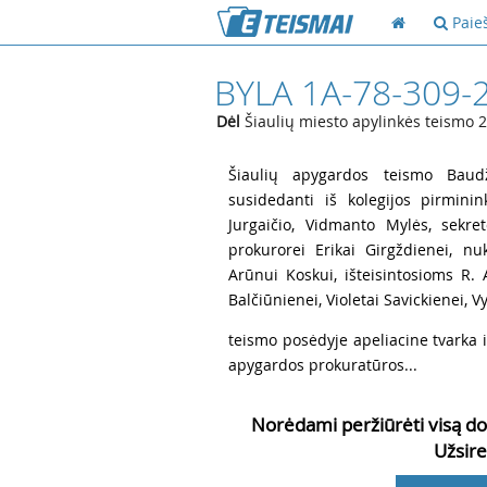
Paie
BYLA 1A-78-309-
Dėl
Šiaulių miesto apylinkės teismo 2
1
Šiaulių apygardos teismo Baudž
susidedanti iš kolegijos pirmini
Jurgaičio, Vidmanto Mylės, sekret
prokurorei Erikai Girgždienei, nuk
Arūnui Koskui, išteisintosioms R. A
Balčiūnienei, Violetai Savickienei, Vy
2
teismo posėdyje apeliacine tvarka 
apygardos prokuratūros...
Norėdami peržiūrėti visą do
Užsire