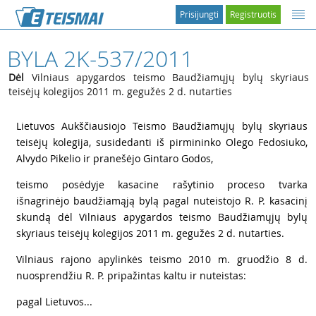
Prisijungti
Registruotis
BYLA 2K-537/2011
Dėl
Vilniaus apygardos teismo Baudžiamųjų bylų skyriaus
teisėjų kolegijos 2011 m. gegužės 2 d. nutarties
1
Lietuvos Aukščiausiojo Teismo Baudžiamųjų bylų skyriaus
teisėjų kolegija, susidedanti iš pirmininko Olego Fedosiuko,
Alvydo Pikelio ir pranešėjo Gintaro Godos,
2
teismo posėdyje kasacine rašytinio proceso tvarka
išnagrinėjo baudžiamąją bylą pagal nuteistojo R. P. kasacinį
skundą dėl Vilniaus apygardos teismo Baudžiamųjų bylų
skyriaus teisėjų kolegijos 2011 m. gegužės 2 d. nutarties.
3
Vilniaus rajono apylinkės teismo 2010 m. gruodžio 8 d.
nuosprendžiu R. P. pripažintas kaltu ir nuteistas:
4
pagal Lietuvos...