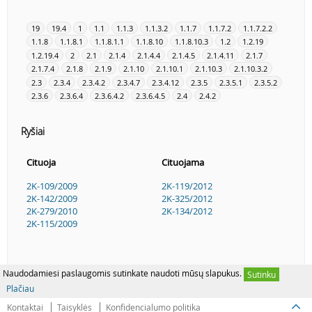
19
19.4
1
1.1
1.1.3
1.1.3.2
1.1.7
1.1.7.2
1.1.7.2.2
1.1.8
1.1.8.1
1.1.8.1.1
1.1.8.10
1.1.8.10.3
1.2
1.2.19
1.2.19.4
2
2.1
2.1.4
2.1.4.4
2.1.4.5
2.1.4.11
2.1.7
2.1.7.4
2.1.8
2.1.9
2.1.10
2.1.10.1
2.1.10.3
2.1.10.3.2
2.3
2.3.4
2.3.4.2
2.3.4.7
2.3.4.12
2.3.5
2.3.5.1
2.3.5.2
2.3.6
2.3.6.4
2.3.6.4.2
2.3.6.4.5
2.4
2.4.2
Ryšiai
Cituoja
Cituojama
2K-109/2009
2K-119/2012
2K-142/2009
2K-325/2012
2K-279/2010
2K-134/2012
2K-115/2009
Naudodamiesi paslaugomis sutinkate naudoti mūsų slapukus.
Sutinku
Plačiau
Kontaktai
Taisyklės
Konfidencialumo politika