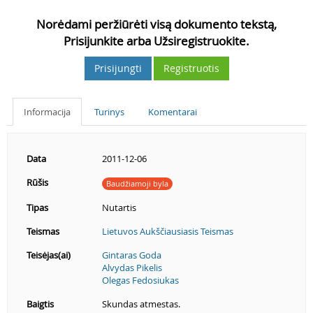
Norėdami peržiūrėti visą dokumento tekstą,
Prisijunkite arba Užsiregistruokite.
Prisijungti
Registruotis
Informacija
Turinys
Komentarai
Data
2011-12-06
Rūšis
Baudžiamoji byla
Tipas
Nutartis
Teismas
Lietuvos Aukščiausiasis Teismas
Teisėjas(ai)
Gintaras Goda
Alvydas Pikelis
Olegas Fedosiukas
Baigtis
Skundas atmestas.