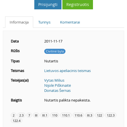
Prisijungti
Registruotis
Informacija
Turinys
Komentarai
Data
2011-11-17
Rūšis
Civilinė byla
Tipas
Nutartis
Teismas
Lietuvos apeliacinis teismas
Teisėjas(ai)
Vytas Milius
Nijolė Piškinaitė
Donatas Šernas
Baigtis
Nutartis palikta nepakeista.
2
2.3
7
III
III.1
110
110.1
110.6
III.3
122
122.3
122.4