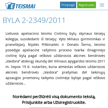
Prisijungti
Registruotis
BYLA 2-2349/2011
1
Lietuvos apeliacinio teismo Civilinių bylų skyriaus teisėjų
kolegija, susidedanti iš teisėjų: Vyto Miliaus (pirmininkas ir
pranešėjas), Nijolės Piškinaitės ir Donato Šerno, teismo
posėdyje apeliacine rašytinio proceso tvarka išnagrinėjo
civilinę bylą pagal ieškovo uždarosios akcinės bendrovės
„Vaidora“ atskirąjį skundą dėl Vilniaus apygardos teismo 2011
m. liepos 19 d. nutarties, kuria atmestas ieškovo uždarosios
akcinės bendrovės „Vaidora“ prašymas dėl laikinųjų
apsaugos priemonių taikymo civilinėje byloje pagal ieškovo
uždarosios...
Norėdami peržiūrėti visą dokumento tekstą,
Prisijunkite arba Užsiregistruokite.