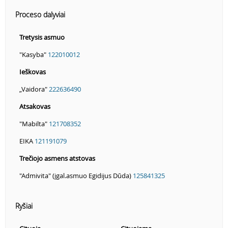
Proceso dalyviai
Tretysis asmuo
"Kasyba"
122010012
Ieškovas
„Vaidora"
222636490
Atsakovas
"Mabilta"
121708352
EIKA
121191079
Trečiojo asmens atstovas
"Admivita" (įgal.asmuo Egidijus Dūda)
125841325
Ryšiai