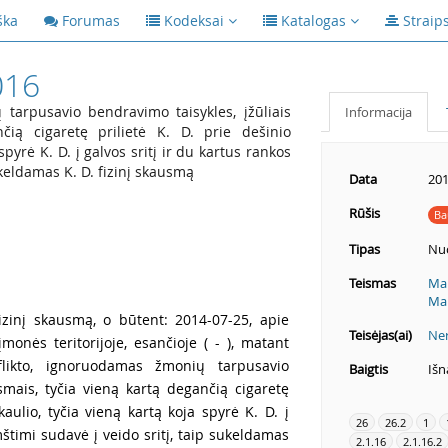
ška
Forumas
Kodeksai
Katalogas
Straip
016
tarpusavio bendravimo taisykles, įžūliais
Informacija
čią cigaretę prilietė K. D. prie dešinio
spyrė K. D. į galvos sritį ir du kartus rankos
ukeldamas K. D. fizinį skausmą
Data
201
Rūšis
Ba
Tipas
Nu
Teismas
Mar
Mar
zinį skausmą, o būtent: 2014-07-25, apie
Teisėjas(ai)
Ner
įmonės teritorijoje, esančioje ( - ), matant
likto, ignoruodamas žmonių tarpusavio
Baigtis
Išn
ksmais, tyčia vieną kartą degančią cigaretę
kaulio, tyčia vieną kartą koja spyrė K. D. į
26
26.2
1
mštimi sudavė į veido sritį, taip sukeldamas
2.1.16
2.1.16.2