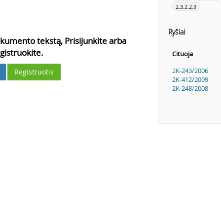
2.3.2.2.9
Ryšiai
kumento tekstą, Prisijunkite arba
gistruokite.
Cituoja
2K-243/2006
Registruotis
2K-412/2009
2K-248/2008