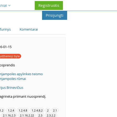
sniai
Registruotis
Prisijungti
Turinys
Komentarai
6-01-15
udžiamoji byla
osprendis
ijampolės apylinkės teismo
ijampolės rūmai
ijus Brinevičius
agrinėta priimant nuosprendį.
1.2
1.2.4
1.2.4.8
1.2.4.8.2
2
2.1
2.1.16.2.3
2.1.16.2.22
2.3
2.3.2.2