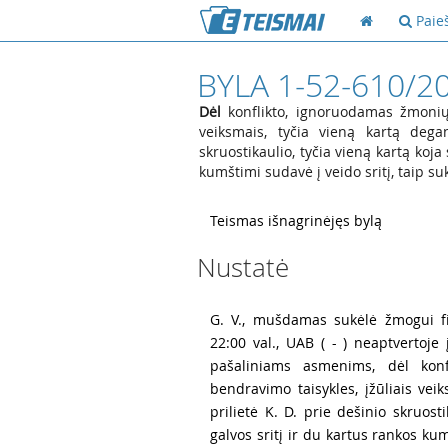
Paie
BYLA 1-52-610/2
Dėl
konflikto, ignoruodamas žmonių 
veiksmais, tyčia vieną kartą degan
skruostikaulio, tyčia vieną kartą koja 
kumštimi sudavė į veido sritį, taip s
1
Teismas išnagrinėjęs bylą
Nustatė
2
G. V., mušdamas sukėlė žmogui fi
22:00 val., UAB ( - ) neaptvertoje 
pašaliniams asmenims, dėl konf
bendravimo taisykles, įžūliais vei
prilietė K. D. prie dešinio skruosti
galvos sritį ir du kartus rankos ku