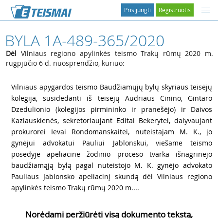
Prisijungti
Registruotis
BYLA 1A-489-365/2020
Dėl
Vilniaus regiono apylinkės teismo Trakų rūmų 2020 m.
rugpjūčio 6 d. nuosprendžio, kuriuo:
1
Vilniaus apygardos teismo Baudžiamųjų bylų skyriaus teisėjų
kolegija, susidedanti iš teisėjų Audriaus Cinino, Gintaro
Dzedulionio (kolegijos pirmininko ir pranešėjo) ir Daivos
Kazlauskienės, sekretoriaujant Editai Bekerytei, dalyvaujant
prokurorei Ievai Rondomanskaitei, nuteistajam M. K., jo
gynėjui advokatui Pauliui Jablonskui, viešame teismo
posėdyje apeliacine žodinio proceso tvarka išnagrinėjo
baudžiamąją bylą pagal nuteistojo M. K. gynėjo advokato
Pauliaus Jablonsko apeliacinį skundą dėl Vilniaus regiono
apylinkės teismo Trakų rūmų 2020 m....
Norėdami peržiūrėti visą dokumento tekstą,