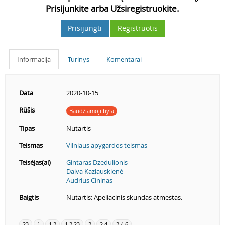
Prisijunkite arba Užsiregistruokite.
Prisijungti
Registruotis
Informacija
Turinys
Komentarai
Data
2020-10-15
Rūšis
Baudžiamoji byla
Tipas
Nutartis
Teismas
Vilniaus apygardos teismas
Teisėjas(ai)
Gintaras Dzedulionis
Daiva Kazlauskienė
Audrius Cininas
Baigtis
Nutartis: Apeliacinis skundas atmestas.
23
1
1.2
1.2.23
2
2.4
2.4.6