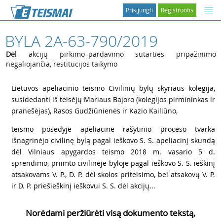
Prisijungti
Registruotis
BYLA 2A-63-790/2019
Dėl
akcijų pirkimo–pardavimo sutarties pripažinimo
negaliojančia, restitucijos taikymo
1
Lietuvos apeliacinio teismo Civilinių bylų skyriaus kolegija,
susidedanti iš teisėjų Mariaus Bajoro (kolegijos pirmininkas ir
pranešėjas), Rasos Gudžiūnienės ir Kazio Kailiūno,
2
teismo posėdyje apeliacine rašytinio proceso tvarka
išnagrinėjo civilinę bylą pagal ieškovo S. S. apeliacinį skundą
dėl Vilniaus apygardos teismo 2018 m. vasario 5 d.
sprendimo, priimto civilinėje byloje pagal ieškovo S. S. ieškinį
atsakovams V. P., D. P. dėl skolos priteisimo, bei atsakovų V. P.
ir D. P. priešieškinį ieškovui S. S. dėl akcijų...
Norėdami peržiūrėti visą dokumento tekstą,