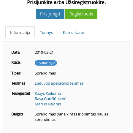
Prisijunkite arba Užsiregistruokite.
Prisijungti
Registruotis
Informacija
Turinys
Komentarai
Data
2019-02-21
Rūšis
Civilinė byla
Tipas
Sprendimas
Teismas
Lietuvos apeliacinis teismas
Teisėjas(ai)
Kazys Kailiūnas
Rasa Gudžiūnienė
Marius Bajoras
Baigtis
Sprendimas panaikintas ir priimtas naujas
sprendimas