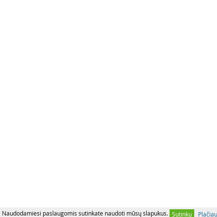
Naudodamiesi paslaugomis sutinkate naudoti mūsų slapukus.
Sutinku
Plačia