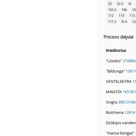
52
52.3
III
102.5
106
10
112
113
113.
117.2
III.4
12
Proceso dalyviai
Kreditorius
"Litesko"
210866
"Bildunga"
1501
VENTELEKTRA
1
MAVISTA
165787
Snigra
30013160
Buitmena
12614
Dzūkijos vande
"Hansa lizingas"