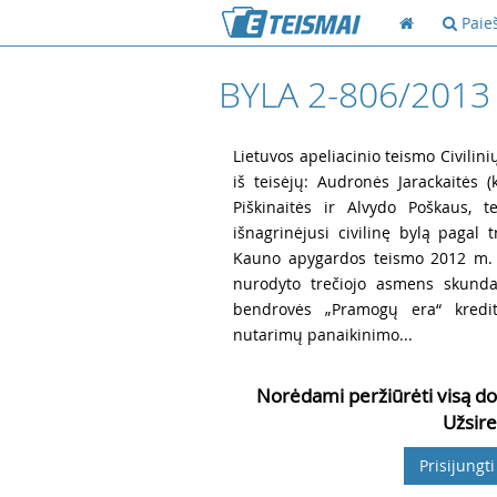
Paie
BYLA 2-806/2013
1
Lietuvos apeliacinio teismo Civilini
iš teisėjų: Audronės Jarackaitės (
Piškinaitės ir Alvydo Poškaus, t
išnagrinėjusi civilinę bylą pagal 
Kauno apygardos teismo 2012 m. la
nurodyto trečiojo asmens skunda
bendrovės „Pramogų era“ kredito
nutarimų panaikinimo...
Norėdami peržiūrėti visą do
Užsire
Prisijungti