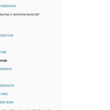
"
300056450
dymas ir techninė kontrolė"
00567530
2768
tovas
6340242
300003316
15466
00018364