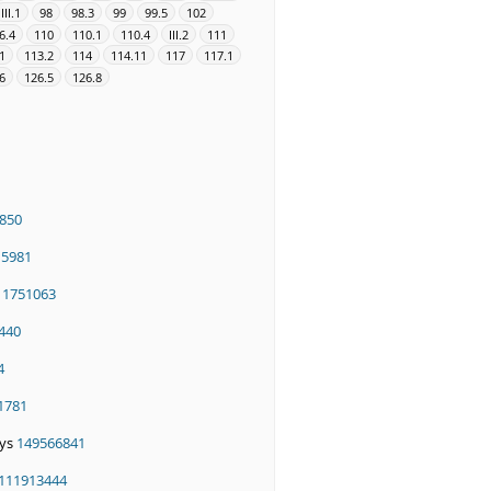
III.1
98
98.3
99
99.5
102
6.4
110
110.1
110.4
III.2
111
1
113.2
114
114.11
117
117.1
6
126.5
126.8
850
15981
11751063
440
4
1781
nys
149566841
111913444