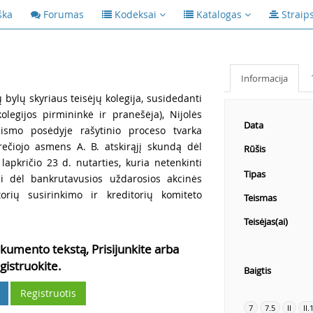
ška
Forumas
Kodeksai
Katalogas
Straip
Informacija
ų bylų skyriaus teisėjų kolegija, susidedanti
kolegijos pirmininkė ir pranešėja), Nijolės
Data
eismo posėdyje rašytinio proceso tvarka
trečiojo asmens A. B. atskirąjį skundą dėl
Rūšis
pkričio 23 d. nutarties, kuria netenkinti
Tipas
i dėl bankrutavusios uždarosios akcinės
rių susirinkimo ir kreditorių komiteto
Teismas
Teisėjas(ai)
kumento tekstą, Prisijunkite arba
gistruokite.
Baigtis
Registruotis
7
7.5
II
II.