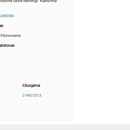
ditinė ūkinė bendrija "Kaliforma"
2460580
as
-Filonovienė
atstovas
Cituojama
2-945/2013