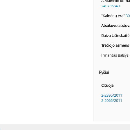
A.Mainelio koman
249735840
"Kalnėnų era"
30
Atsakovo atstov
Daiva Ušinskaitė
Trečiojo asmens 
Irmantas Balsys
Ryšiai
Cituoja
2-2395/2011
2-2065/2011
u