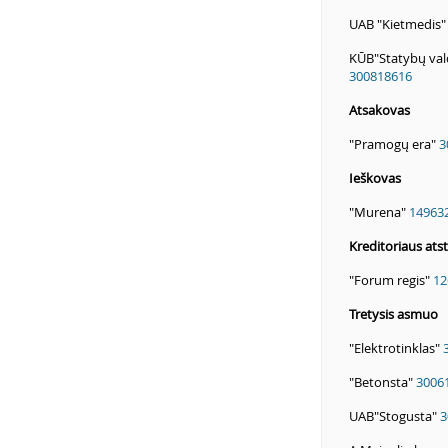
UAB "Kietmedis
KŪB"Statybų val
300818616
Atsakovas
"Pramogų era"
3
Ieškovas
"Murena"
14963
Kreditoriaus ats
"Forum regis"
12
Tretysis asmuo
"Elektrotinklas"
"Betonsta"
3006
UAB"Stogusta"
3