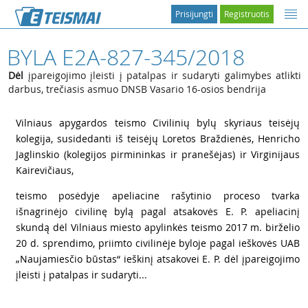
Prisijungti
Registruotis
BYLA E2A-827-345/2018
Dėl
įpareigojimo įleisti į patalpas ir sudaryti galimybes atlikti
darbus, trečiasis asmuo DNSB Vasario 16-osios bendrija
1
Vilniaus apygardos teismo Civilinių bylų skyriaus teisėjų
kolegija, susidedanti iš teisėjų Loretos Braždienės, Henricho
Jaglinskio (kolegijos pirmininkas ir pranešėjas) ir Virginijaus
Kairevičiaus,
2
teismo posėdyje apeliacine rašytinio proceso tvarka
išnagrinėjo civilinę bylą pagal atsakovės E. P. apeliacinį
skundą dėl Vilniaus miesto apylinkės teismo 2017 m. birželio
20 d. sprendimo, priimto civilinėje byloje pagal ieškovės UAB
„Naujamiesčio būstas“ ieškinį atsakovei E. P. dėl įpareigojimo
įleisti į patalpas ir sudaryti...