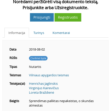
Norėdami peržiūrėti visą dokumento tekstą,
Prisijunkite arba Užsiregistruokite.
Prisijungti
Registruotis
Informacija
Turinys
Komentarai
Data
2018-08-02
Rūšis
Civilinė byla
Tipas
Nutartis
Teismas
Vilniaus apygardos teismas
Teisėjas(ai)
Henrichas Jaglinskis
Virginijus Kairevičius
Loreta Braždienė
Baigtis
Sprendimas paliktas nepakeistas, o skundas
atmestas