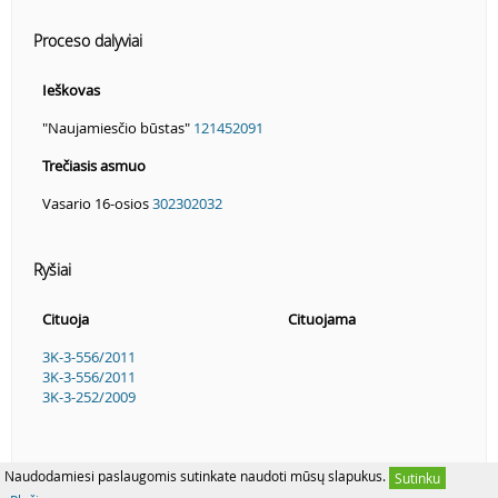
Proceso dalyviai
Ieškovas
"Naujamiesčio būstas"
121452091
Trečiasis asmuo
Vasario 16-osios
302302032
Ryšiai
Cituoja
Cituojama
3K-3-556/2011
3K-3-556/2011
3K-3-252/2009
Naudodamiesi paslaugomis sutinkate naudoti mūsų slapukus.
Sutinku