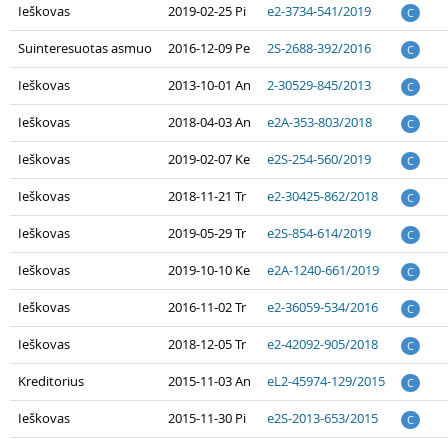
Ieškovas
2019-02-25 Pi
e2-3734-541/2019
C
Suinteresuotas asmuo
2016-12-09 Pe
2S-2688-392/2016
C
Ieškovas
2013-10-01 An
2-30529-845/2013
C
Ieškovas
2018-04-03 An
e2A-353-803/2018
C
Ieškovas
2019-02-07 Ke
e2S-254-560/2019
C
Ieškovas
2018-11-21 Tr
e2-30425-862/2018
C
Ieškovas
2019-05-29 Tr
e2S-854-614/2019
C
Ieškovas
2019-10-10 Ke
e2A-1240-661/2019
C
Ieškovas
2016-11-02 Tr
e2-36059-534/2016
C
Ieškovas
2018-12-05 Tr
e2-42092-905/2018
C
Kreditorius
2015-11-03 An
eL2-45974-129/2015
C
Ieškovas
2015-11-30 Pi
e2S-2013-653/2015
C