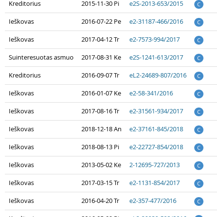
Kreditorius
2015-11-30 Pi
e2S-2013-653/2015
C
Ieškovas
2016-07-22 Pe
e2-31187-466/2016
C
Ieškovas
2017-04-12 Tr
e2-7573-994/2017
C
Suinteresuotas asmuo
2017-08-31 Ke
e2S-1241-613/2017
C
Kreditorius
2016-09-07 Tr
eL2-24689-807/2016
C
Ieškovas
2016-01-07 Ke
e2-58-341/2016
C
Ieškovas
2017-08-16 Tr
e2-31561-934/2017
C
Ieškovas
2018-12-18 An
e2-37161-845/2018
C
Ieškovas
2018-08-13 Pi
e2-22727-854/2018
C
Ieškovas
2013-05-02 Ke
2-12695-727/2013
C
Ieškovas
2017-03-15 Tr
e2-1131-854/2017
C
Ieškovas
2016-04-20 Tr
e2-357-477/2016
C