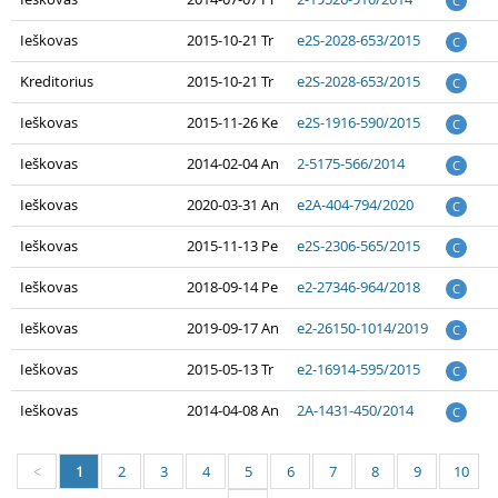
C
Ieškovas
2015-10-21 Tr
e2S-2028-653/2015
C
Kreditorius
2015-10-21 Tr
e2S-2028-653/2015
C
Ieškovas
2015-11-26 Ke
e2S-1916-590/2015
C
Ieškovas
2014-02-04 An
2-5175-566/2014
C
Ieškovas
2020-03-31 An
e2A-404-794/2020
C
Ieškovas
2015-11-13 Pe
e2S-2306-565/2015
C
Ieškovas
2018-09-14 Pe
e2-27346-964/2018
C
Ieškovas
2019-09-17 An
e2-26150-1014/2019
C
Ieškovas
2015-05-13 Tr
e2-16914-595/2015
C
Ieškovas
2014-04-08 An
2A-1431-450/2014
C
1
2
3
4
5
6
7
8
9
10
<