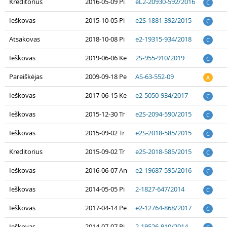
Kreditorius
2016-05-09 Pi
eL2-20930-592/2016
C
Ieškovas
2015-10-05 Pi
e2S-1881-392/2015
C
Atsakovas
2018-10-08 Pi
e2-19315-934/2018
C
Ieškovas
2019-06-06 Ke
2S-955-910/2019
C
Pareiškėjas
2009-09-18 Pe
AS-63-552-09
A
Ieškovas
2017-06-15 Ke
e2-5050-934/2017
C
Ieškovas
2015-12-30 Tr
e2S-2094-590/2015
C
Ieškovas
2015-09-02 Tr
e2S-2018-585/2015
C
Kreditorius
2015-09-02 Tr
e2S-2018-585/2015
C
Ieškovas
2016-06-07 An
e2-19687-595/2016
C
Ieškovas
2014-05-05 Pi
2-1827-647/2014
C
Ieškovas
2017-04-14 Pe
e2-12764-868/2017
C
Ieškovas
2014-07-07 Pi
2-19526-910/2014