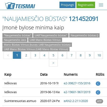
Prisijungti
Registruotis
"NAUJAMIESČIO BŪSTAS"
121452091
Įmonė bylose minima kaip
"Naujamiesčio būstas"
UAB"Naujamiesčio būstas"
Naujamiesčio būstas ()
Naujamiesčio ūkis
UAB Mano Būstas Vilnius
Mano Būstas Vilnius (buvęs UAB Naujamiesčio būstas)
UAB Mano Būstas Vilnius (UAB Mano Būstas Vilnius)
1
2
3
4
5
6
7
8
9
10
<
>
Kaip
Data
Numeris
Rūšis
Ieškovas
2016-10-19 Tr
e2-39827-155/2016
C
Ieškovas
2019-06-13 Ke
e2-19601-967/2019
C
Suinteresuotas asmuo
2020-07-24 Pe
eAN2-2-211/2020
ATP