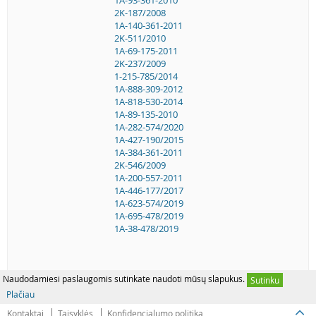
2K-187/2008
1A-140-361-2011
2K-511/2010
1A-69-175-2011
2K-237/2009
1-215-785/2014
1A-888-309-2012
1A-818-530-2014
1A-89-135-2010
1A-282-574/2020
1A-427-190/2015
1A-384-361-2011
2K-546/2009
1A-200-557-2011
1A-446-177/2017
1A-623-574/2019
1A-695-478/2019
1A-38-478/2019
Naudodamiesi paslaugomis sutinkate naudoti mūsų slapukus.
Sutinku
Plačiau
Kontaktai
Taisyklės
Konfidencialumo politika