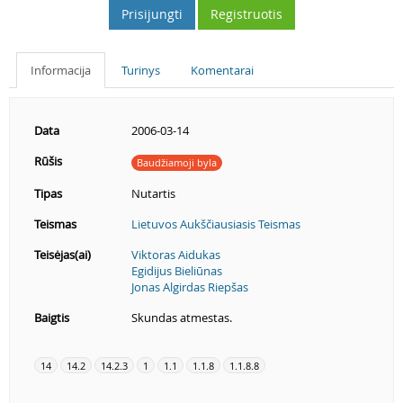
Prisijungti
Registruotis
Informacija
Turinys
Komentarai
Data
2006-03-14
Rūšis
Baudžiamoji byla
Tipas
Nutartis
Teismas
Lietuvos Aukščiausiasis Teismas
Teisėjas(ai)
Viktoras Aidukas
Egidijus Bieliūnas
Jonas Algirdas Riepšas
Baigtis
Skundas atmestas.
14
14.2
14.2.3
1
1.1
1.1.8
1.1.8.8