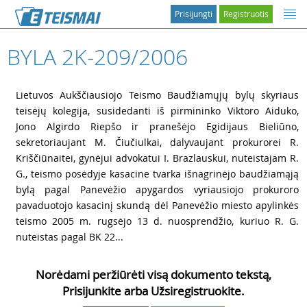
Prisijungti
Registruotis
BYLA 2K-209/2006
1
Lietuvos Aukščiausiojo Teismo Baudžiamųjų bylų skyriaus
teisėjų kolegija, susidedanti iš pirmininko Viktoro Aiduko,
Jono Algirdo Riepšo ir pranešėjo Egidijaus Bieliūno,
sekretoriaujant M. Čiučiulkai, dalyvaujant prokurorei R.
Kriščiūnaitei, gynėjui advokatui I. Brazlauskui, nuteistajam R.
G., teismo posėdyje kasacine tvarka išnagrinėjo baudžiamąją
bylą pagal Panevėžio apygardos vyriausiojo prokuroro
pavaduotojo kasacinį skundą dėl Panevėžio miesto apylinkės
teismo 2005 m. rugsėjo 13 d. nuosprendžio, kuriuo R. G.
nuteistas pagal BK 22...
Norėdami peržiūrėti visą dokumento tekstą,
Prisijunkite arba Užsiregistruokite.