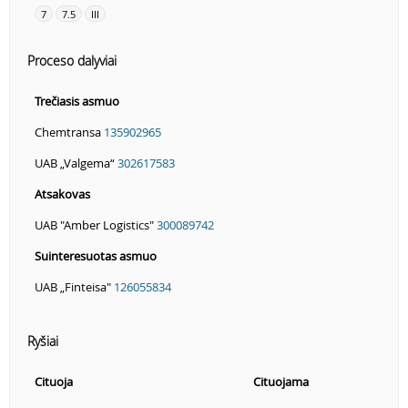
7
7.5
III
Proceso dalyviai
Trečiasis asmuo
Chemtransa
135902965
UAB „Valgema“
302617583
Atsakovas
UAB "Amber Logistics"
300089742
Suinteresuotas asmuo
UAB „Finteisa"
126055834
Ryšiai
Cituoja
Cituojama