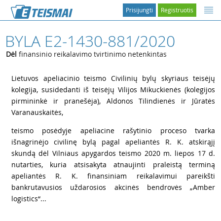
Prisijungti
Registruotis
BYLA E2-1430-881/2020
Dėl
finansinio reikalavimo tvirtinimo netenkintas
1
Lietuvos apeliacinio teismo Civilinių bylų skyriaus teisėjų
kolegija, susidedanti iš teisėjų Vilijos Mikuckienės (kolegijos
pirmininkė ir pranešėja), Aldonos Tilindienės ir Jūratės
Varanauskaitės,
2
teismo posėdyje apeliacine rašytinio proceso tvarka
išnagrinėjo civilinę bylą pagal apeliantės R. K. atskirąjį
skundą dėl Vilniaus apygardos teismo 2020 m. liepos 17 d.
nutarties, kuria atsisakyta atnaujinti praleistą terminą
apeliantės R. K. finansiniam reikalavimui pareikšti
bankrutavusios uždarosios akcinės bendrovės „Amber
logistics“...