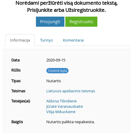
Norėdami peržiūrėti visą dokumento tekstą,
Prisijunkite arba Užsiregistruokite.
Prisijungti
Registruotis
Informacija
Turinys
Komentarai
Data
2020-09-15
Rūšis
Civilinė byla
Tipas
Nutartis
Teismas
Lietuvos apeliacinis teismas
Teisėjas(ai)
Aldona Tilindienė
Jūratė Varanauskaitė
Vilija Mikuckienė
Baigtis
Nutartis palikta nepakeista.