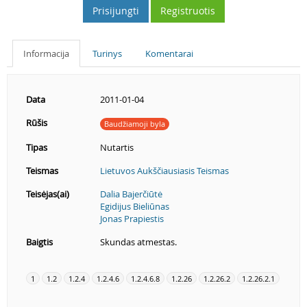
Prisijungti
Registruotis
Informacija
Turinys
Komentarai
Data
2011-01-04
Rūšis
Baudžiamoji byla
Tipas
Nutartis
Teismas
Lietuvos Aukščiausiasis Teismas
Teisėjas(ai)
Dalia Bajerčiūtė
Egidijus Bieliūnas
Jonas Prapiestis
Baigtis
Skundas atmestas.
1
1.2
1.2.4
1.2.4.6
1.2.4.6.8
1.2.26
1.2.26.2
1.2.26.2.1