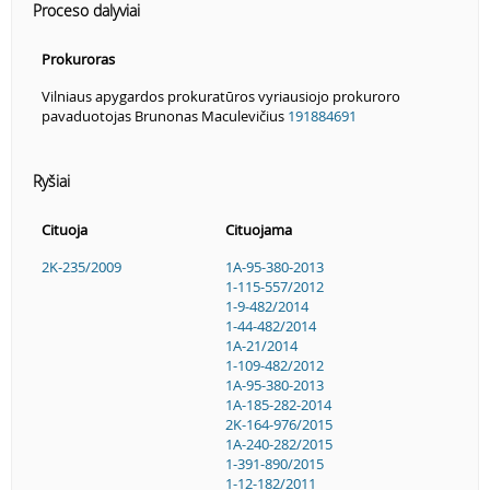
Proceso dalyviai
Prokuroras
Vilniaus apygardos prokuratūros vyriausiojo prokuroro
pavaduotojas Brunonas Maculevičius
191884691
Ryšiai
Cituoja
Cituojama
2K-235/2009
1A-95-380-2013
1-115-557/2012
1-9-482/2014
1-44-482/2014
1A-21/2014
1-109-482/2012
1A-95-380-2013
1A-185-282-2014
2K-164-976/2015
1A-240-282/2015
1-391-890/2015
1-12-182/2011