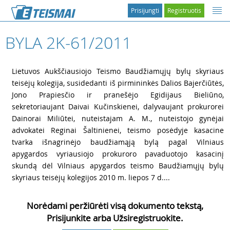
Prisijungti
Registruotis
BYLA 2K-61/2011
1
Lietuvos Aukščiausiojo Teismo Baudžiamųjų bylų skyriaus
teisėjų kolegija, susidedanti iš pirmininkės Dalios Bajerčiūtės,
Jono Prapiesčio ir pranešėjo Egidijaus Bieliūno,
sekretoriaujant Daivai Kučinskienei, dalyvaujant prokurorei
Dainorai Miliūtei, nuteistajam A. M., nuteistojo gynėjai
advokatei Reginai Šaltinienei, teismo posėdyje kasacine
tvarka išnagrinėjo baudžiamąją bylą pagal Vilniaus
apygardos vyriausiojo prokuroro pavaduotojo kasacinį
skundą dėl Vilniaus apygardos teismo Baudžiamųjų bylų
skyriaus teisėjų kolegijos 2010 m. liepos 7 d....
Norėdami peržiūrėti visą dokumento tekstą,
Prisijunkite arba Užsiregistruokite.