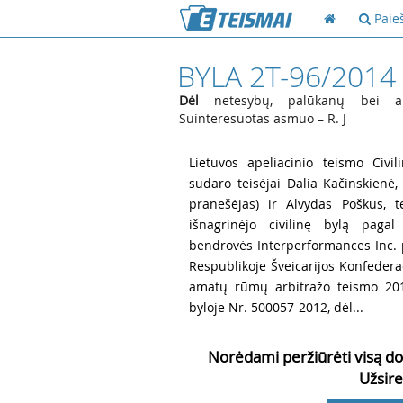
Paie
BYLA 2T-96/2014
Dėl
netesybų, palūkanų bei arbi
Suinteresuotas asmuo – R. J
1
Lietuvos apeliacinio teismo Civil
sudaro teisėjai Dalia Kačinskienė, 
pranešėjas) ir Alvydas Poškus, t
išnagrinėjo civilinę bylą pagal
bendrovės Interperformances Inc. pr
Respublikoje Šveicarijos Konfedera
amatų rūmų arbitražo teismo 201
byloje Nr. 500057-2012, dėl...
Norėdami peržiūrėti visą do
Užsire