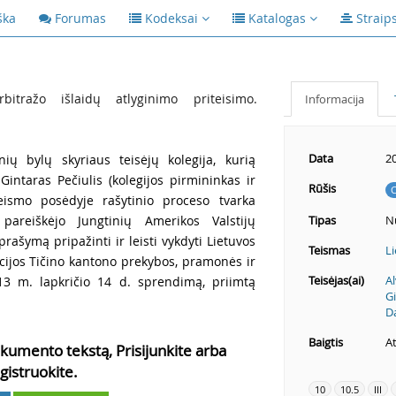
ška
Forumas
Kodeksai
Katalogas
Straip
tražo išlaidų atlyginimo priteisimo.
Informacija
Data
2
inių bylų skyriaus teisėjų kolegija, kurią
Gintaras Pečiulis (kolegijos pirmininkas ir
Rūšis
C
eismo posėdyje rašytinio proceso tvarka
 pareiškėjo Jungtinių Amerikos Valstijų
Tipas
Nu
ašymą pripažinti ir leisti vykdyti Lietuvos
Teismas
Li
cijos Tičino kantono prekybos, pramonės ir
Teisėjas(ai)
A
3 m. lapkričio 14 d. sprendimą, priimtą
Gi
Da
Baigtis
At
kumento tekstą, Prisijunkite arba
gistruokite.
10
10.5
III