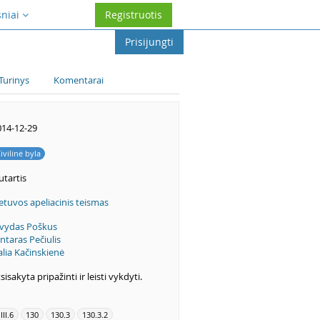
sniai
Registruotis
Prisijungti
Turinys
Komentarai
014-12-29
ivilinė byla
tartis
etuvos apeliacinis teismas
lvydas Poškus
ntaras Pečiulis
lia Kačinskienė
sisakyta pripažinti ir leisti vykdyti.
III.6
130
130.3
130.3.2