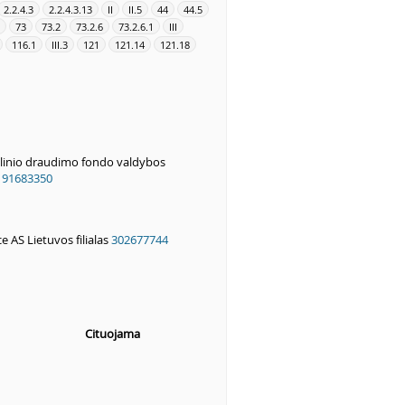
2.2.4.3
2.2.4.3.13
II
II.5
44
44.5
73
73.2
73.2.6
73.2.6.1
III
116.1
III.3
121
121.14
121.18
alinio draudimo fondo valdybos
191683350
 AS Lietuvos filialas
302677744
Cituojama