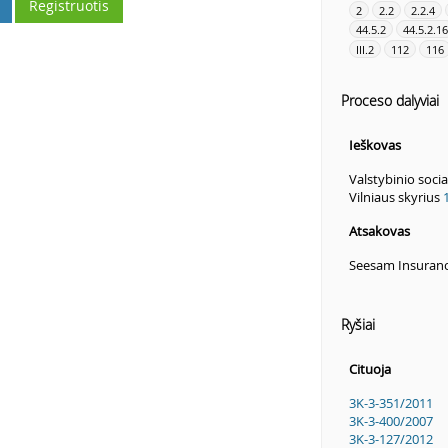
Registruotis
2
2.2
2.2.4
44.5.2
44.5.2.16
III.2
112
116
Proceso dalyviai
Ieškovas
Valstybinio soci
Vilniaus skyrius
Atsakovas
Seesam Insurance
Ryšiai
Cituoja
3K-3-351/2011
3K-3-400/2007
3K-3-127/2012