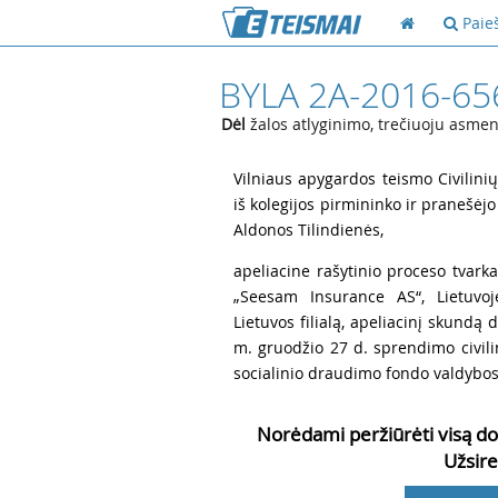
Paie
BYLA 2A-2016-65
Dėl
žalos atlyginimo, trečiuoju asmen
1
Vilniaus apygardos teismo Civilinių
iš kolegijos pirmininko ir pranešėjo
Aldonos Tilindienės,
2
apeliacine rašytinio proceso tvarka
„Seesam Insurance AS“, Lietuvo
Lietuvos filialą, apeliacinį skundą
m. gruodžio 27 d. sprendimo civili
socialinio draudimo fondo valdybos 
Norėdami peržiūrėti visą do
Užsire