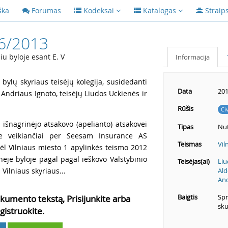
ška
Forumas
Kodeksai
Katalogas
Straip
6/2013
iu byloje esant E. V
Informacija
 bylų skyriaus teisėjų kolegija, susidedanti
Data
201
 Andriaus Ignoto, teisėjų Liudos Uckienės ir
Rūšis
Ci
 išnagrinėjo atsakovo (apelianto) atsakovei
Tipas
Nut
je veikiančiai per Seesam Insurance AS
Teismas
Vil
 dėl Vilniaus miesto 1 apylinkės teismo 2012
nėje byloje pagal pagal ieškovo Valstybinio
Teisėjas(ai)
Liu
Vilniaus skyriaus...
Ald
And
Baigtis
Spr
kumento tekstą, Prisijunkite arba
sku
gistruokite.