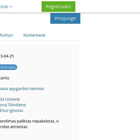
sniai
Registruotis
Prisijungti
Turinys
Komentarai
3-04-25
vilinė byla
artis
niaus apygardos teismas
da Uckienė
ona Tilindienė
rius Ignotas
endimas paliktas nepakeistas, o
ndas atmestas