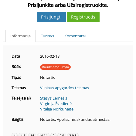
Prisijunkite arba Užsiregistruokite.
Prisijungti
Registruotis
Informacija
Turinys
Komentarai
Data
2016-02-18
Rūšis
Baudžiamoji byla
Tipas
Nutartis
Teismas
Vilniaus apygardos teismas
Teisėjas(ai)
Stasys Lemežis
Virginija Švedienė
Vitalija Norkūnaitė
Baigtis
Nutartis: Apeliacinis skundas atmestas.
4
4.8
14
14.14
2
2.9
2.9.8