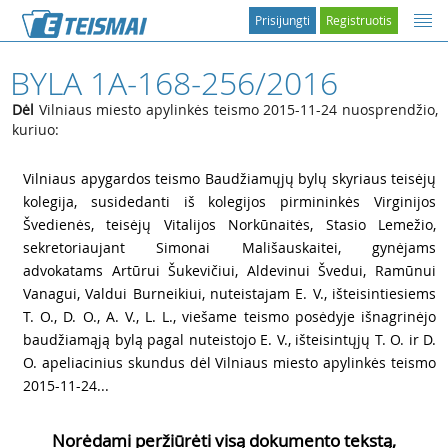
Prisijungti
Registruotis
BYLA 1A-168-256/2016
Dėl
Vilniaus miesto apylinkės teismo 2015-11-24 nuosprendžio,
kuriuo:
1
Vilniaus apygardos teismo Baudžiamųjų bylų skyriaus teisėjų
kolegija, susidedanti iš kolegijos pirmininkės Virginijos
Švedienės, teisėjų Vitalijos Norkūnaitės, Stasio Lemežio,
sekretoriaujant Simonai Mališauskaitei, gynėjams
advokatams Artūrui Šukevičiui, Aldevinui Švedui, Ramūnui
Vanagui, Valdui Burneikiui, nuteistajam E. V., išteisintiesiems
T. O., D. O., A. V., L. L., viešame teismo posėdyje išnagrinėjo
baudžiamąją bylą pagal nuteistojo E. V., išteisintųjų T. O. ir D.
O. apeliacinius skundus dėl Vilniaus miesto apylinkės teismo
2015-11-24...
Norėdami peržiūrėti visą dokumento tekstą,