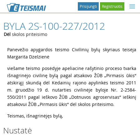
Prisijungti
Registruotis
BYLA 2S-100-227/2012
Dėl
skolos priteisimo
1
Panevėžio apygardos teismo Civilinių bylų skyriaus teisėja
Margarita Dzelzienė
2
viešame teismo posėdyje apeliacine rašytinio proceso tvarka
išnagrinėjo civilinę bylą pagal atsakovo ŽŪB „Pirmasis ūkis“
atskirąjį skundą dėl Kėdainių rajono apylinkės teismo 2011
m. gruodžio 19 d. nutarties civilinėje byloje Nr. 2-2584-
550/2011 pagal ieškovo ŽŪB „Dotnuvos agroservisas“ ieškinį
atsakovui ŽŪB „Pirmasis ūkis“ dėl skolos priteisimo.
3
Teismas, išnagrinėjęs bylą,
Nustatė