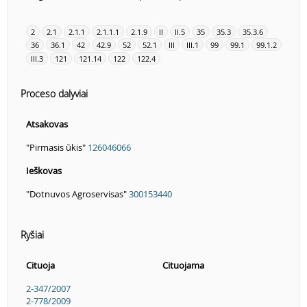
2
2.1
2.1.1
2.1.1.1
2.1.9
II
II.5
35
35.3
35.3.6
36
36.1
42
42.9
52
52.1
III
III.1
99
99.1
99.1.2
III.3
121
121.14
122
122.4
Proceso dalyviai
Atsakovas
"Pirmasis ūkis"
126046066
Ieškovas
"Dotnuvos Agroservisas"
300153440
Ryšiai
Cituoja
Cituojama
2-347/2007
2-778/2009