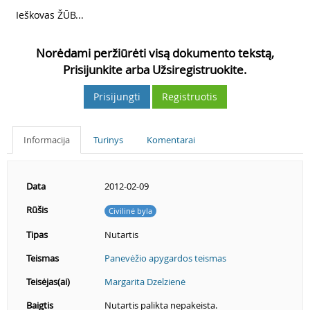
4
Ieškovas ŽŪB...
Norėdami peržiūrėti visą dokumento tekstą,
Prisijunkite arba Užsiregistruokite.
Prisijungti
Registruotis
Informacija
Turinys
Komentarai
Data
2012-02-09
Rūšis
Civilinė byla
Tipas
Nutartis
Teismas
Panevėžio apygardos teismas
Teisėjas(ai)
Margarita Dzelzienė
Baigtis
Nutartis palikta nepakeista.