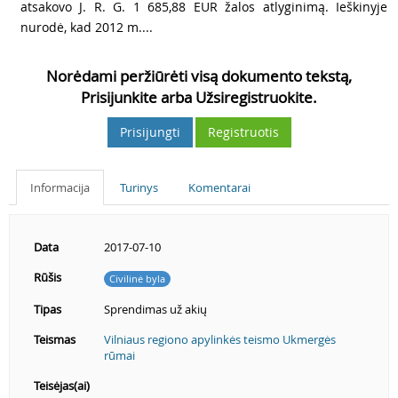
atsakovo J. R. G. 1 685,88 EUR žalos atlyginimą. Ieškinyje
nurodė, kad 2012 m....
Norėdami peržiūrėti visą dokumento tekstą,
Prisijunkite arba Užsiregistruokite.
Prisijungti
Registruotis
Informacija
Turinys
Komentarai
Data
2017-07-10
Rūšis
Civilinė byla
Tipas
Sprendimas už akių
Teismas
Vilniaus regiono apylinkės teismo Ukmergės
rūmai
Teisėjas(ai)