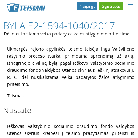
Prisijungti
Registruotis
BYLA E2-1594-1040/2017
Dėl
nusikalstama veika padarytos žalos atlyginimo priteisimo
1
Ukmergės rajono apylinkės teismo teisėja Inga Vaišvilienė
rašytinio proceso tvarka, priimdama sprendimą už akių,
išnagrinėjo civilinę bylą pagal ieškovo Valstybinio socialinio
draudimo fondo valdybos Utenos skyriaus ieškinį atsakovui J.
R. G. dėl nusikalstama veika padarytos žalos atlyginimo
priteisimo.
2
Teismas
Nustatė
3
Ieškovas Valstybinio socialinio draudimo fondo valdybos
Utenos skyrius kreipėsi į teismą prašydamas priteisti iš