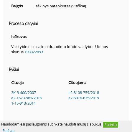
Baigtis
Ieškinys patenkintas (visiškai).
Proceso dalyviai
Ieškovas
Valstybinio socialinio draudimo fondo valdybos Utenos
skyrius
193322893
Ryšiai
Cituoja
Cituojama
3K-3-400/2007
e2-8108-759/2018
e2-1673-981/2016
e2-6916-675/2019
1-15-913/2014
Naudodamiesi paslaugomis sutinkate naudoti mūsų slapukus.
Sutinku
Plačiau