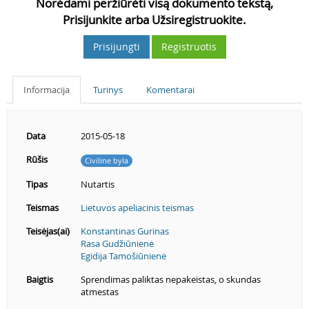
Norėdami peržiūrėti visą dokumento tekstą,
Prisijunkite arba Užsiregistruokite.
Prisijungti
Registruotis
Informacija
Turinys
Komentarai
Data
2015-05-18
Rūšis
Civilinė byla
Tipas
Nutartis
Teismas
Lietuvos apeliacinis teismas
Teisėjas(ai)
Konstantinas Gurinas
Rasa Gudžiūnienė
Egidija Tamošiūnienė
Baigtis
Sprendimas paliktas nepakeistas, o skundas
atmestas