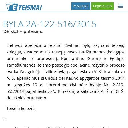
Prisijungti
Registruotis
BYLA 2A-122-516/2015
Dėl
skolos priteisimo
1
Lietuvos apeliacinio teismo Civilinių bylų skyriaus teisėjų
kolegija, susidedanti iš teisėjų Rasos Gudžiūnienės (kolegijos
pirmininkė ir pranešėja), Konstantino Gurino ir Egidijos
Tamošiūnienės, teismo posėdyje apeliacine rašytinio proceso
tvarka išnagrinėjo civilinę bylą pagal ieškovo V. K. ir atsakovo
A. Š. apeliacinius skundus dėl Kauno apygardos teismo 2014
m. gegužės 19 d. sprendimo civilinėje byloje Nr. 2-819-
555/2014 pagal ieškovo V. K. ieškinį atsakovams A. Š. ir G. Š.
dėl skolos priteisimo.
2
Teisėjų kolegija
...