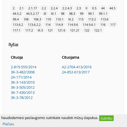
2
2.1
2.1.17
2.2
2.2.4
2.2.4.3
2.3
II
II.5
44
44.5
44.5.2
44.5.2.17
III
III.1
98
98.3
99
99.1
99.1.1
99.4
106
106.3
110
110.1
III.2
113
113.2
113.6
113.6.2
113.6.2.2
114
114.9
114.9.6
114.9.6.1
116
117
117.1
117.2
III.3
121
121.6
121.21
122
122.1
Ryšiai
Cituoja
Cituojama
2-819-555/2014
A2-2704-413/2016
3K-3-482/2008
2A-852-613/2017
2A-171/2014
3K-3-143/2010
3K-3-505/2012
3K-7-430/2013
3K-3-78/2012
Naudodamiesi paslaugomis sutinkate naudoti mūsų slapukus.
Sutinku
Plačiau