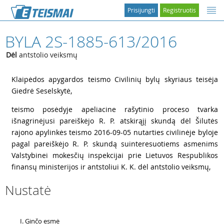
Prisijungti
Registruotis
BYLA 2S-1885-613/2016
Dėl
antstolio veiksmų
1
Klaipėdos apygardos teismo Civilinių bylų skyriaus teisėja
Giedrė Seselskytė,
2
teismo posėdyje apeliacine rašytinio proceso tvarka
išnagrinėjusi pareiškėjo R. P. atskirąjį skundą dėl Šilutės
rajono apylinkės teismo 2016-09-05 nutarties civilinėje byloje
pagal pareiškėjo R. P. skundą suinteresuotiems asmenims
Valstybinei mokesčių inspekcijai prie Lietuvos Respublikos
finansų ministerijos ir antstoliui K. K. dėl antstolio veiksmų,
Nustatė
3
Ginčo esmė