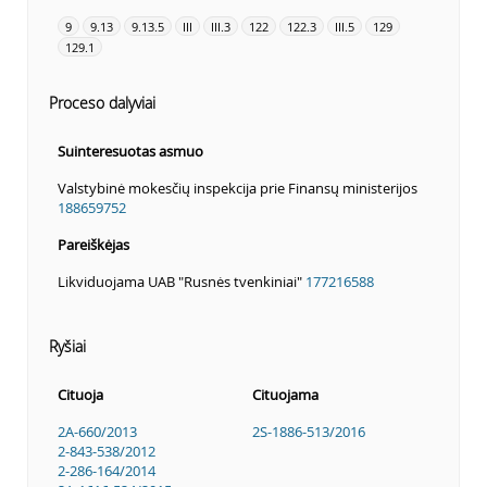
9
9.13
9.13.5
III
III.3
122
122.3
III.5
129
129.1
Proceso dalyviai
Suinteresuotas asmuo
Valstybinė mokesčių inspekcija prie Finansų ministerijos
188659752
Pareiškėjas
Likviduojama UAB "Rusnės tvenkiniai"
177216588
Ryšiai
Cituoja
Cituojama
2A-660/2013
2S-1886-513/2016
2-843-538/2012
2-286-164/2014