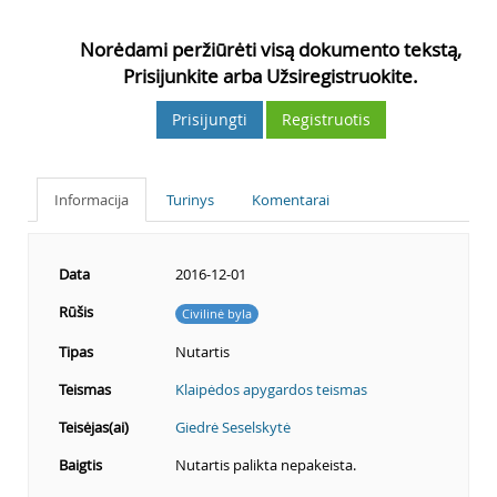
Norėdami peržiūrėti visą dokumento tekstą,
Prisijunkite arba Užsiregistruokite.
Prisijungti
Registruotis
Informacija
Turinys
Komentarai
Data
2016-12-01
Rūšis
Civilinė byla
Tipas
Nutartis
Teismas
Klaipėdos apygardos teismas
Teisėjas(ai)
Giedrė Seselskytė
Baigtis
Nutartis palikta nepakeista.