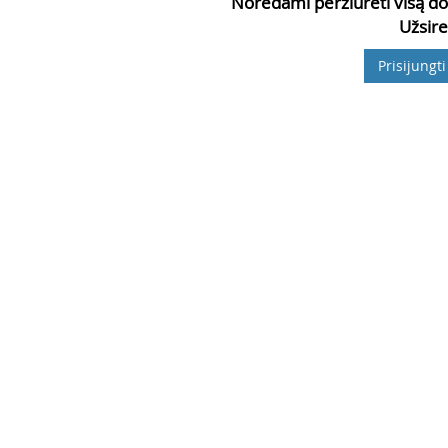
Norėdami peržiūrėti visą do
Užsire
Prisijungti