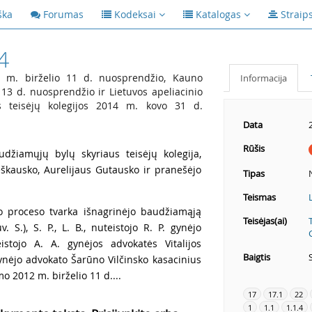
ška
Forumas
Kodeksai
Katalogas
Straip
4
m. birželio 11 d. nuosprendžio, Kauno
Informacija
3 d. nuosprendžio ir Lietuvos apeliacinio
s teisėjų kolegijos 2014 m. kovo 31 d.
Data
Rūšis
udžiamųjų bylų skyriaus teisėjų kolegija,
škausko, Aurelijaus Gutausko ir pranešėjo
Tipas
Teismas
io proceso tvarka išnagrinėjo baudžiamąją
Teisėjas(ai)
. S.), S. P., L. B., nuteistojo R. P. gynėjo
stojo A. A. gynėjos advokatės Vitalijos
Baigtis
gynėjo advokato Šarūno Vilčinsko kasacinius
 2012 m. birželio 11 d....
17
17.1
22
1
1.1
1.1.4