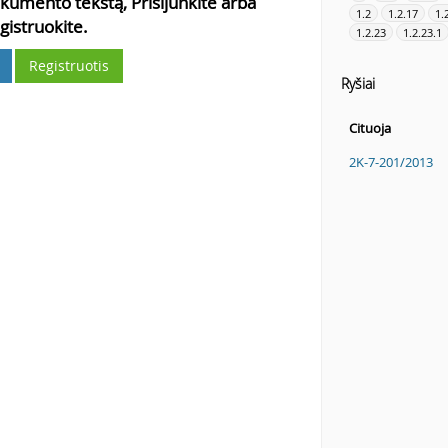
kumento tekstą, Prisijunkite arba
1.2
1.2.17
1.
gistruokite.
1.2.23
1.2.23.1
Registruotis
Ryšiai
Cituoja
2K-7-201/2013