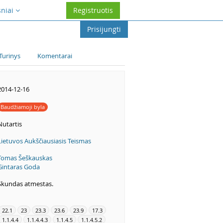
sniai
Registruotis
Prisijungti
Turinys
Komentarai
2014-12-16
Baudžiamoji byla
Nutartis
Lietuvos Aukščiausiasis Teismas
Tomas Šeškauskas
Gintaras Goda
Skundas atmestas.
22.1
23
23.3
23.6
23.9
17.3
1.1.4.4
1.1.4.4.3
1.1.4.5
1.1.4.5.2