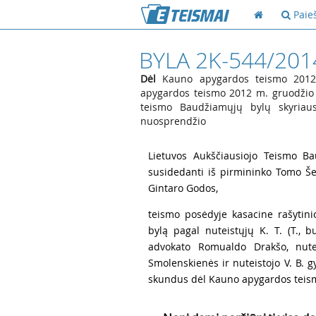
Paie
BYLA 2K-544/201
Dėl
Kauno apygardos teismo 2012 
apygardos teismo 2012 m. gruodžio 1
teismo Baudžiamųjų bylų skyriau
nuosprendžio
1
Lietuvos Aukščiausiojo Teismo Ba
susidedanti iš pirmininko Tomo Še
Gintaro Godos,
2
teismo posėdyje kasacine rašytin
bylą pagal nuteistųjų K. T. (T., buv
advokato Romualdo Drakšo, nutei
Smolenskienės ir nuteistojo V. B. 
skundus dėl Kauno apygardos teismo