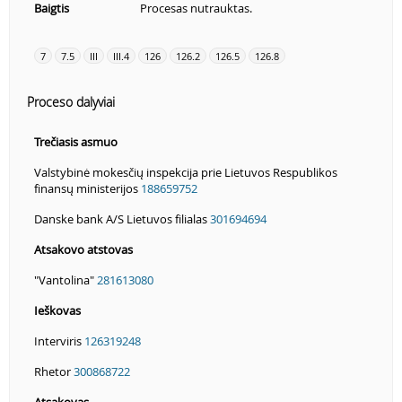
Baigtis
Procesas nutrauktas.
7
7.5
III
III.4
126
126.2
126.5
126.8
Proceso dalyviai
Trečiasis asmuo
Valstybinė mokesčių inspekcija prie Lietuvos Respublikos
finansų ministerijos
188659752
Danske bank A/S Lietuvos filialas
301694694
Atsakovo atstovas
"Vantolina"
281613080
Ieškovas
Interviris
126319248
Rhetor
300868722
Atsakovas