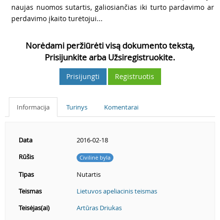
naujas nuomos sutartis, galiosiančias iki turto pardavimo ar
perdavimo įkaito turėtojui...
Norėdami peržiūrėti visą dokumento tekstą,
Prisijunkite arba Užsiregistruokite.
Prisijungti
Registruotis
Informacija
Turinys
Komentarai
Data
2016-02-18
Rūšis
Civilinė byla
Tipas
Nutartis
Teismas
Lietuvos apeliacinis teismas
Teisėjas(ai)
Artūras Driukas