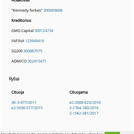
"Kennedy forbes"
300069608
Kreditorius
GMG Capital
300124734
INFINA
123949416
SG200
300887975
ADMICO
302415471
Ryšiai
Cituoja
Cituojama
3K-3-477/2011
e2-2008-823/2016
e2-5036-577/2015
2-1764-180/2016
2-1562-381/2017