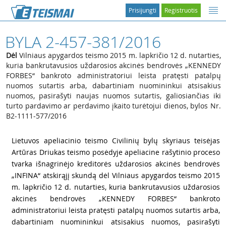
Prisijungti
Registruotis
BYLA 2-457-381/2016
Dėl
Vilniaus apygardos teismo 2015 m. lapkričio 12 d. nutarties,
kuria bankrutavusios uždarosios akcinės bendrovės „KENNEDY
FORBES“ bankroto administratoriui leista pratęsti patalpų
nuomos sutartis arba, dabartiniam nuomininkui atsisakius
nuomos, pasirašyti naujas nuomos sutartis, galiosiančias iki
turto pardavimo ar perdavimo įkaito turėtojui dienos, bylos Nr.
B2-1111-577/2016
1
Lietuvos apeliacinio teismo Civilinių bylų skyriaus teisėjas
Artūras Driukas teismo posėdyje apeliacine rašytinio proceso
tvarka išnagrinėjo kreditorės uždarosios akcinės bendrovės
„INFINA“ atskirąjį skundą dėl Vilniaus apygardos teismo 2015
m. lapkričio 12 d. nutarties, kuria bankrutavusios uždarosios
akcinės bendrovės „KENNEDY FORBES“ bankroto
administratoriui leista pratęsti patalpų nuomos sutartis arba,
dabartiniam nuomininkui atsisakius nuomos, pasirašyti