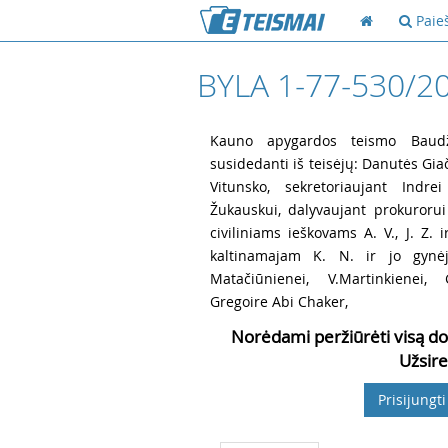
Paie
BYLA 1-77-530/2
1
Kauno apygardos teismo Baudži
susidedanti iš teisėjų: Danutės Giač
Vitunsko, sekretoriaujant Indrei
Žukauskui, dalyvaujant prokurorui 
civiliniams ieškovams A. V., J. Z.
kaltinamajam K. N. ir jo gynėj
Matačiūnienei, V.Martinkienei, G
Gregoire Abi Chaker,
Norėdami peržiūrėti visą do
Užsire
Prisijungti