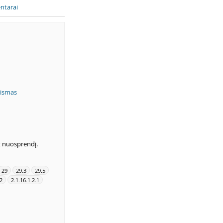
ntarai
eismas
t nuosprendį.
29
29.3
29.5
.2
2.1.16.1.2.1