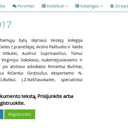
ška
Forumas
Kodeksai
Katalogas
Straip
017
amųjų bylų skyriaus teisėjų kolegija
aitės ( pranešėja), Arūno Paštuolio ir Valdo
 Vitkutei, Audriui Suprinavičiui, Tomui
Virginijui Sokolovui, nukentėjusiesiems ir
 ir jos atstovui advokatui Rimantui Bučmai,
ui Ričardui Girdziušui, ekspertams: N.
.Butkui, J.Z.Raščiauskaitei, specialistui
kumento tekstą, Prisijunkite arba
gistruokite.
Registruotis