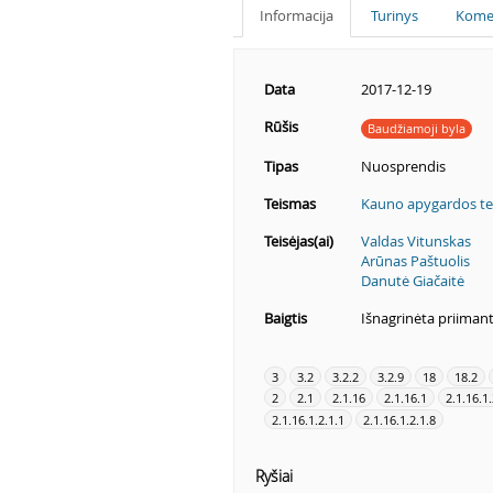
Informacija
Turinys
Kome
Data
2017-12-19
Rūšis
Baudžiamoji byla
Tipas
Nuosprendis
Teismas
Kauno apygardos t
Teisėjas(ai)
Valdas Vitunskas
Arūnas Paštuolis
Danutė Giačaitė
Baigtis
Išnagrinėta priiman
3
3.2
3.2.2
3.2.9
18
18.2
2
2.1
2.1.16
2.1.16.1
2.1.16.1
2.1.16.1.2.1.1
2.1.16.1.2.1.8
Ryšiai