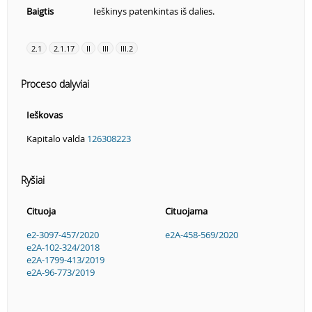
Baigtis
Ieškinys patenkintas iš dalies.
2.1
2.1.17
II
III
III.2
Proceso dalyviai
Ieškovas
Kapitalo valda
126308223
Ryšiai
Cituoja
Cituojama
e2-3097-457/2020
e2A-458-569/2020
e2A-102-324/2018
e2A-1799-413/2019
e2A-96-773/2019