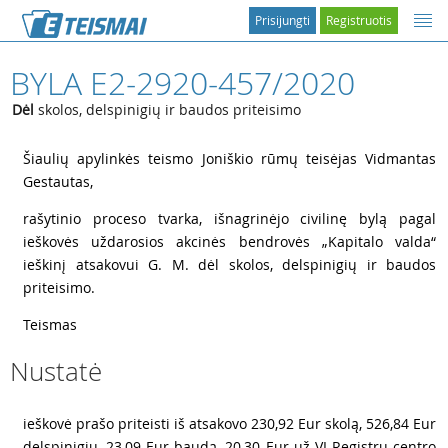
Prisijungti
Registruotis
BYLA E2-2920-457/2020
Dėl
skolos, delspinigių ir baudos priteisimo
1
Šiaulių apylinkės teismo Joniškio rūmų teisėjas Vidmantas
Gestautas,
2
rašytinio proceso tvarka, išnagrinėjo civilinę bylą pagal
ieškovės uždarosios akcinės bendrovės „Kapitalo valda“
ieškinį atsakovui G. M. dėl skolos, delspinigių ir baudos
priteisimo.
3
Teismas
Nustatė
4
ieškovė prašo priteisti iš atsakovo 230,92 Eur skolą, 526,84 Eur
delspinigių, 23,09 Eur baudą, 20,30 Eur už VĮ Registrų centro