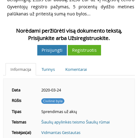
Gyventojų registro pažymas, 5 procentų dydžio metines
palūkanas už priteistą sumą nuo bylos...
Norėdami peržiūrėti visą dokumento tekstą,
Prisijunkite arba Užsiregistruokite.
Prisijungti
Registruotis
Informacija
Turinys
Komentarai
Data
2020-03-24
Rūšis
Civilinė byla
Tipas
Sprendimas už akių
Teismas
Šiaulių apylinkės teismo Šiaulių rūmai
Teisėjas(ai)
Vidmantas Gestautas