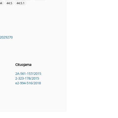
44
44.5
44.5.1
2029270
Cituojama
2A-561-157/2015
2-323-178/2015
e2-994-516/2018