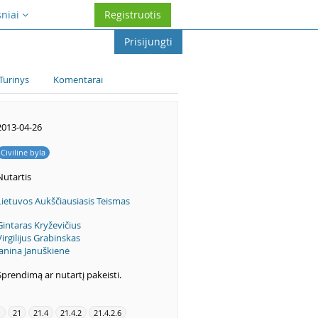
sniai
Registruotis
Prisijungti
Turinys
Komentarai
2013-04-26
Civilinė byla
Nutartis
Lietuvos Aukščiausiasis Teismas
Gintaras Kryževičius
Virgilijus Grabinskas
Janina Januškienė
Sprendimą ar nutartį pakeisti.
1
21
21.4
21.4.2
21.4.2.6