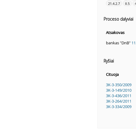
21.4.2.7
II.5
Proceso dalyviai
Atsakovas
bankas "DnB"
11
Ryšiai
Cituoja
3K-3-350/2009
3K-3-149/2010
3K-3-436/2011
3K-3-264/2011
3K-3-334/2009