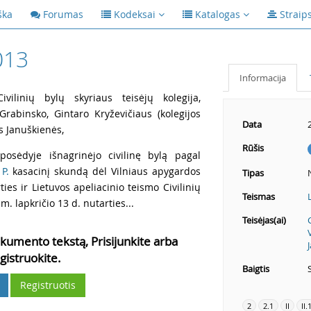
ška
Forumas
Kodeksai
Katalogas
Straip
013
Informacija
vilinių bylų skyriaus teisėjų kolegija,
 Grabinsko, Gintaro Kryževičiaus (kolegijos
Data
s Januškienės,
Rūšis
posėdyje išnagrinėjo civilinę bylą pagal
 P.
kasacinį skundą dėl Vilniaus apygardos
Tipas
es ir Lietuvos apeliacinio teismo Civilinių
Teismas
m. lapkričio 13 d. nutarties...
Teisėjas(ai)
kumento tekstą, Prisijunkite arba
gistruokite.
Baigtis
Registruotis
2
2.1
II
II.