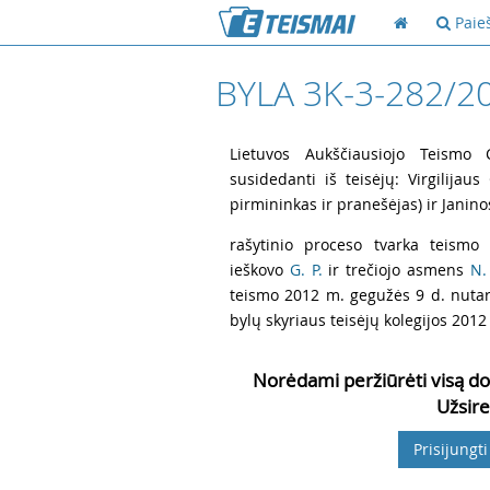
Paie
BYLA 3K-3-282/2
1
Lietuvos Aukščiausiojo Teismo Ci
susidedanti iš teisėjų: Virgilijaus
pirmininkas ir pranešėjas) ir Janino
2
rašytinio proceso tvarka teismo 
ieškovo
G. P.
ir trečiojo asmens
N.
teismo 2012 m. gegužės 9 d. nutarti
bylų skyriaus teisėjų kolegijos 2012 
Norėdami peržiūrėti visą do
Užsire
Prisijungti