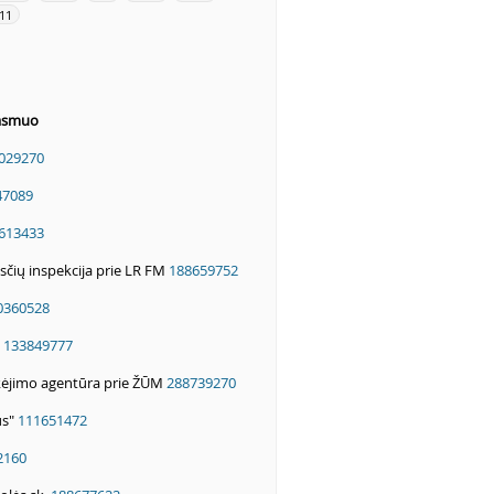
11
 asmuo
029270
47089
613433
čių inspekcija prie LR FM
188659752
0360528
"
133849777
ėjimo agentūra prie ŽŪM
288739270
us"
111651472
2160