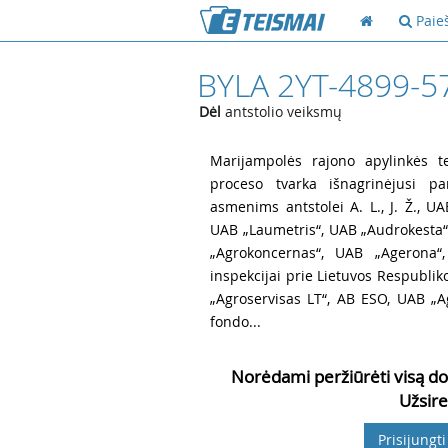
Paie
BYLA 2YT-4899-5
Dėl
antstolio veiksmų
1
Marijampolės rajono apylinkės te
proceso tvarka išnagrinėjusi pa
asmenims antstolei A. L., J. Ž., U
UAB „Laumetris“, UAB „Audrokesta“,
„Agrokoncernas“, UAB „Agerona“
inspekcijai prie Lietuvos Respublik
„Agroservisas LT“, AB ESO, UAB „A
fondo...
Norėdami peržiūrėti visą do
Užsire
Prisijungti