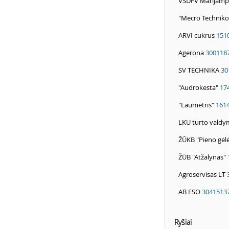
VSDFV Marijampo
"Mecro Technik
ARVI cukrus
151
Agerona
300118
SV TECHNIKA
30
"Audrokesta"
17
"Laumetris"
161
LKU turto vald
ŽŪKB "Pieno gėl
ŽŪB "Atžalynas"
Agroservisas LT
AB ESO
3041513
Ryšiai