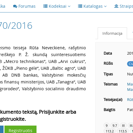
ška
Forumas
Kodeksai
Katalogas
Straip
70/2016
Informacija
ismo teisėja Rūta Neveckienė, rašytinio
Data
201
reiškėjo P. Ž. skundą suinteresuotiems
AB „Mecro technikonas“, UAB „Arvi cukrus“,
Rūšis
Ci
 ŽŪKB „Pieno gėlė“, UAB „Baltic agro“, UAB
Tipas
Nut
, AB DNB bankas, Valstybinei mokesčių
os finansų ministerijos, UAB „Tanagra“, UAB
Teismas
Mar
grorodeo“, Valstybinio socialinio draudimo
Mar
Teisėjas(ai)
Rūt
Baigtis
Pat
kumento tekstą, Prisijunkite arba
gistruokite.
9
9.7
III
III
Registruotis
113.2
113.5