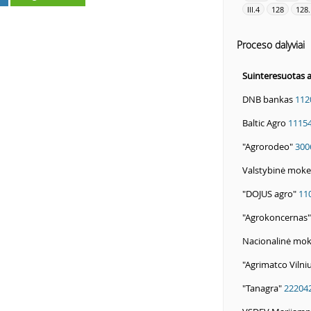
III.4
128
128.
Proceso dalyviai
Suinteresuotas
DNB bankas
112
Baltic Agro
1115
"Agrorodeo"
300
Valstybinė mokes
"DOJUS agro"
11
"Agrokoncernas
Nacionalinė mok
"Agrimatco Vilni
"Tanagra"
22204