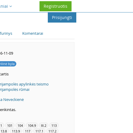
sniai
Registruotis
Prisijungti
Turinys
Komentarai
6-11-09
vilinė byla
artis
ijampolės apylinkės teismo
ijampolės rūmai
a Neveckienė
enkintas.
.1
101
104
104.9
III.2
113
113.8
113.9
117
117.1
117.2