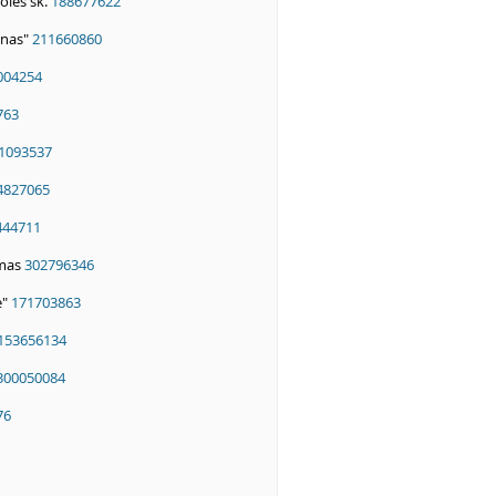
lės sk.
188677622
onas"
211660860
004254
763
1093537
4827065
444711
ymas
302796346
ė"
171703863
153656134
300050084
76