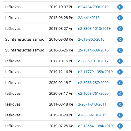
Ieškovas
2019-10-07 Pi
e2-4234-799/2019
C
Ieškovas
2013-06-28 Pe
2A-441/2013
C
Ieškovas
2019-08-27 An
e2-3308-1010/2019
C
Suinteresuotas asmuo
2016-03-03 Ke
2-619-802/2016
C
Suinteresuotas asmuo
2016-05-26 Ke
2S-1314-638/2016
C
Ieškovas
2017-10-16 Pi
e2-886-1010/2017
C
Ieškovas
2019-12-16 Pi
e2-11779-1059/2019
C
Ieškovas
2020-02-19 Tr
e2-3083-287/2020
C
Ieškovas
2020-03-17 An
e2-1068-761/2020
C
Ieškovas
2011-08-18 Ke
2-2671-343/2011
C
Ieškovas
2019-01-28 Pi
e2-683-419/2019
C
Ieškovas
2019-07-25 Ke
e2-18554-1084/2019
C