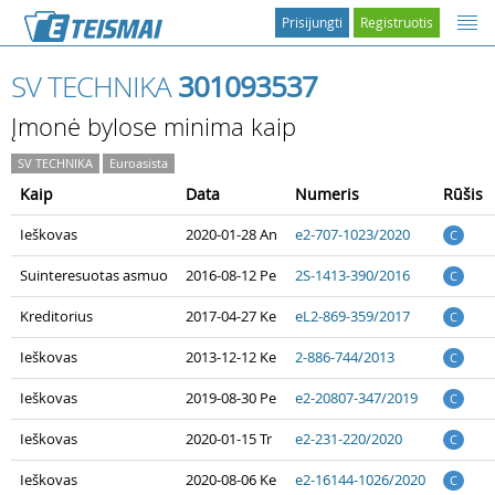
Prisijungti
Registruotis
SV TECHNIKA
301093537
Įmonė bylose minima kaip
SV TECHNIKA
Euroasista
Kaip
Data
Numeris
Rūšis
Ieškovas
2020-01-28 An
e2-707-1023/2020
C
Suinteresuotas asmuo
2016-08-12 Pe
2S-1413-390/2016
C
Kreditorius
2017-04-27 Ke
eL2-869-359/2017
C
Ieškovas
2013-12-12 Ke
2-886-744/2013
C
Ieškovas
2019-08-30 Pe
e2-20807-347/2019
C
Ieškovas
2020-01-15 Tr
e2-231-220/2020
C
Ieškovas
2020-08-06 Ke
e2-16144-1026/2020
C