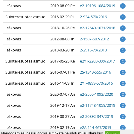
Ieškovas
2019-08-09 Pe
e2-19196-1084/2019
C
Suinteresuotas asmuo
2016-02-29 Pi
2-934-570/2016
C
Ieškovas
2018-10-26 Pe
e2-12640-1071/2018
C
Ieškovas
2012-08-08 Tr
2-1587-607/2012
C
Ieškovas
2013-03-20 Tr
2-2915-79/2013
C
Suinteresuotas asmuo
2017-05-25 Ke
e2YT-2203-399/2017
C
Suinteresuotas asmuo
2016-07-01 Pe
2S-1349-555/2016
C
Suinteresuotas asmuo
2016-11-09 Tr
2YT-4899-570/2016
C
Ieškovas
2020-07-07 An
e2-3555-1093/2020
C
Ieškovas
2019-12-17 An
e2-11748-1059/2019
C
Ieškovas
2019-08-27 An
e2-20892-347/2019
C
Ieškovas
2019-02-19 An
e2A-114-467/2019
C
Naudodamiesi paslaugomis sutinkate naudoti mūsų slapukus.
Sutinku