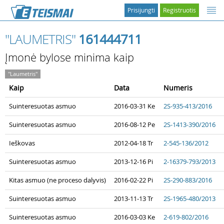
Prisijungti
Registruotis
"LAUMETRIS"
161444711
Įmonė bylose minima kaip
"Laumetris"
Kaip
Data
Numeris
Suinteresuotas asmuo
2016-03-31 Ke
2S-935-413/2016
Suinteresuotas asmuo
2016-08-12 Pe
2S-1413-390/2016
Ieškovas
2012-04-18 Tr
2-545-136/2012
Suinteresuotas asmuo
2013-12-16 Pi
2-16379-793/2013
Kitas asmuo (ne proceso dalyvis)
2016-02-22 Pi
2S-290-883/2016
Suinteresuotas asmuo
2013-11-13 Tr
2S-1965-480/2013
Suinteresuotas asmuo
2016-03-03 Ke
2-619-802/2016