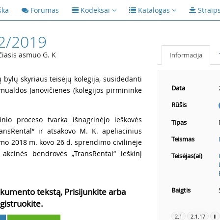
ška
Forumas
Kodeksai
Katalogas
Straip
2/2019
ečiasis asmuo G. K
Informacija
ų bylų skyriaus teisėjų kolegija, susidedanti
Data
mualdos Janovičienės (kolegijos pirmininkė
Rūšis
inio proceso tvarka išnagrinėjo ieškovės
Tipas
ansRental“ ir atsakovo M. K. apeliacinius
Teismas
mo 2018 m. kovo 26 d. sprendimo civilinėje
 akcinės bendrovės „TransRental“ ieškinį
Teisėjas(ai)
Baigtis
kumento tekstą, Prisijunkite arba
gistruokite.
2.1
2.1.17
II