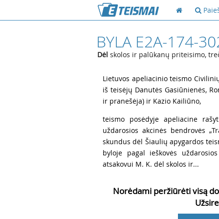
Paie
BYLA E2A-174-30
Dėl
skolos ir palūkanų priteisimo, tr
1
Lietuvos apeliacinio teismo Civilini
iš teisėjų Danutės Gasiūnienės, Ro
ir pranešėja) ir Kazio Kailiūno,
2
teismo posėdyje apeliacine rašyt
uždarosios akcinės bendrovės „Tr
skundus dėl Šiaulių apygardos teis
byloje pagal ieškovės uždarosios
atsakovui M. K. dėl skolos ir...
Norėdami peržiūrėti visą do
Užsire