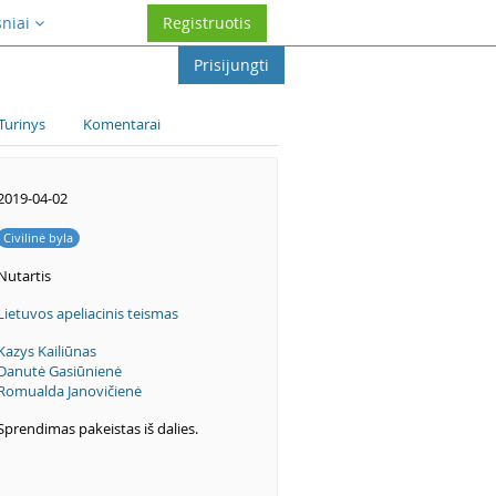
sniai
Registruotis
Prisijungti
Turinys
Komentarai
2019-04-02
Civilinė byla
Nutartis
Lietuvos apeliacinis teismas
Kazys Kailiūnas
Danutė Gasiūnienė
Romualda Janovičienė
Sprendimas pakeistas iš dalies.